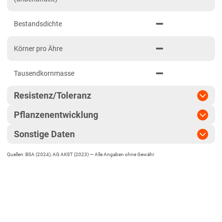
Sandböden Nord
Bestandsdichte
Sandböden Nordwest
Nordrhein-Westfalen
Körner pro Ähre
Höhenlagen Mitte/West
Tausendkornmasse
Lehm- und Lössböden
Sandböden Nordwest
Resistenz/Toleranz
Rheinland-Pfalz
Pflanzenentwicklung
Mehltau
Höhenlagen Südwest
Sonstige Daten
Reife
Blattseptoria
Mittellagen Südwest
Quellen: BSA (2024), AG AKST (2023) —
Alle Angaben ohne Gewähr
EU-Sorte
Sachsen
Ährenschieben
Rhynchosporium
Diluvialstandorte Süd
Vermehrungsfläche
Pflanzenlänge
Gelbrost
Lössböden Mitte/Ost
Zulassungsjahr
2014
Verwitterungsstandorte Südost
Standfestigkeit
Braunrost