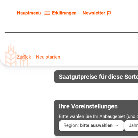
Erklärungen
Newsletter
Hauptmenü
Startseite
Sortenliste
Fruchtarten
Zurück
Neu starten
Züchter
Erklärungen
Saatgutpreise für diese Sort
Newsletter
Ihre Voreinstellungen
Bitte wählen Sie Ihr Anbaugebiet (und 
Region
:
bitte auswählen
Jahr
Baden-Württemberg
Aktu