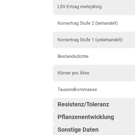
Diluvialstandorte Nord
LSV-Ertrag mehrjährig
Niedersachsen
Kornertrag Stufe 2 (behandelt)
Höhenlagen Mitte/West
Lehmböden West
Kornertrag Stufe 1 (unbehandelt)
Sandböden Nord
Bestandsdichte
Sandböden Nordwest
Nordrhein-Westfalen
Körner pro Ähre
Höhenlagen Mitte/West
Tausendkornmasse
Lehm- und Lössböden
Resistenz/Toleranz
Sandböden Nordwest
Pflanzenentwicklung
Rheinland-Pfalz
Mehltau
Höhenlagen Südwest
Sonstige Daten
Reife