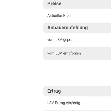
Preise
Mittellagen Südwest
202
Aktueller Preis
Bayern
202
Fränkische Platten
202
Anbauempfehlung
Jura/Hügelland
202
vom LSV geprüft
Tertiärhügelland/Gäu
vom LSV empfohlen
Verwitterungsstandorte
Südost
Brandenburg
Diluvialstandorte Süd
Hessen
Ertrag
Hessen gesamt
LSV-Ertrag einjährig
Mecklenburg-Vorpommern