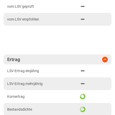
PDF drucken
2023
Bayern gesamt
vom LSV geprüft
Brandenburg
vom LSV empfohlen
Sandböden Nordost
Hessen
Hessen gesamt
Lehmböden West
Mecklenburg-Vorpommern
Ertrag
Sandböden Nordost
LSV-Ertrag einjährig
Niedersachsen
LSV-Ertrag mehrjährig
Lehmböden West
Marschböden
Kornertrag
Sandböden Nordost
Bestandsdichte
Sandböden Nordwest