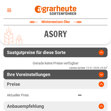
Startseite
Winterweizen Öko
Sortenliste
ASORY
Fruchtarten
Züchter
Erklärungen
Saatgutpreise für diese Sorte
Newsletter
Gerade keine Preise verfügbar
*
Letztes Update
:
13.01.2026, 03:44
Ihre Voreinstellungen
Region
:
bitte auswählen
Preise
Baden-Württemberg
Jahr
:
Aktuellste Daten
Aktueller Preis
Aktuellste Daten
Baden-Württemberg gesamt
Ergebnis teilen
Anbauempfehlung
Link teilen
2024
Bayern