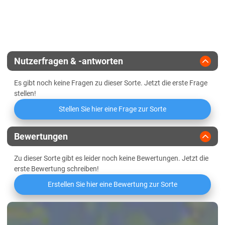
Zulassungsjahr
2018
DTR
Feuchtklebergehalt
Massebildung in der Jugend
Landesanstalt
Pseudocercosporella
Griffigkeit
Winterhärte
Züchter
Secobra
Spelzenbräune
Wasseraufnahme
Nutzerfragen & -antworten
Orangerote Weizengallmücke
Es gibt noch keine Fragen zu dieser Sorte. Jetzt die erste Frage
Niedrige Mineralstoffwertzahl
stellen!
Stellen Sie hier eine Frage zur Sorte
Mehlausbeute Type 550
Volumenausbeute
Bewertungen
Zu dieser Sorte gibt es leider noch keine Bewertungen. Jetzt die
Elastizität des Teigs
erste Bewertung schreiben!
Oberflächenbeschaffenheit des
Erstellen Sie hier eine Bewertung zur Sorte
Teigs