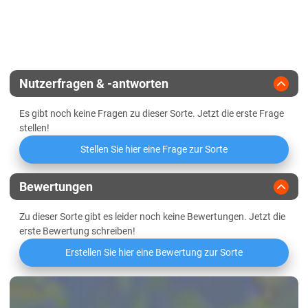
Zulassungsjahr
2015
DTR
Feuchtklebergehalt
Massebildung in der Jugend
Landesanstalt
Pseudocercosporella
Griffigkeit
Winterhärte
Züchter
RAGT Saaten
Spelzenbräune
Wasseraufnahme
Nutzerfragen & -antworten
Orangerote Weizengallmücke
Es gibt noch keine Fragen zu dieser Sorte. Jetzt die erste Frage
Niedrige Mineralstoffwertzahl
stellen!
Stellen Sie hier eine Frage zur Sorte
Mehlausbeute Type 550
Volumenausbeute
Bewertungen
Zu dieser Sorte gibt es leider noch keine Bewertungen. Jetzt die
Elastizität des Teigs
erste Bewertung schreiben!
Oberflächenbeschaffenheit des
Erstellen Sie hier eine Bewertung zur Sorte
Teigs