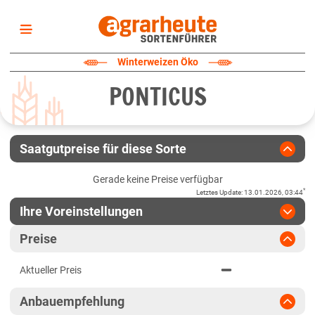
Startseite
Winterweizen Öko
Sortenliste
PONTICUS
Fruchtarten
Züchter
Erklärungen
Saatgutpreise für diese Sorte
Newsletter
Gerade keine Preise verfügbar
*
Letztes Update
:
13.01.2026, 03:44
Ihre Voreinstellungen
Region
:
bitte auswählen
Preise
Baden-Württemberg
Jahr
:
Aktuellste Daten
Aktueller Preis
Aktuellste Daten
Baden-Württemberg gesamt
Ergebnis teilen
Anbauempfehlung
Link teilen
2024
Bayern