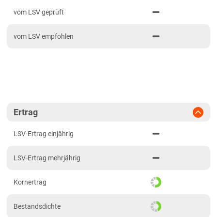
PDF drucken
2023
Bayern gesamt
vom LSV geprüft
Brandenburg
vom LSV empfohlen
Sandböden Nordost
Hessen
Hessen gesamt
Lehmböden West
Mecklenburg-Vorpommern
Ertrag
Sandböden Nordost
LSV-Ertrag einjährig
Niedersachsen
LSV-Ertrag mehrjährig
Lehmböden West
Marschböden
Kornertrag
Sandböden Nordost
Bestandsdichte
Sandböden Nordwest