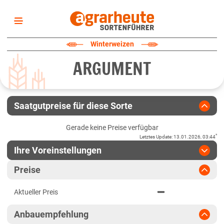
Startseite
Winterweizen
Sortenliste
ARGUMENT
Fruchtarten
Züchter
Erklärungen
Saatgutpreise für diese Sorte
Newsletter
Gerade keine Preise verfügbar
*
Letztes Update
:
13.01.2026, 03:44
Ihre Voreinstellungen
Region
:
bitte auswählen
Preise
Baden-Württemberg
Jahr
:
Aktuellste Daten
Aktueller Preis
Aktuellste Daten
Fränkische Platten
Ergebnis teilen
Anbauempfehlung
Link teilen
2025
Höhenlagen Südwest