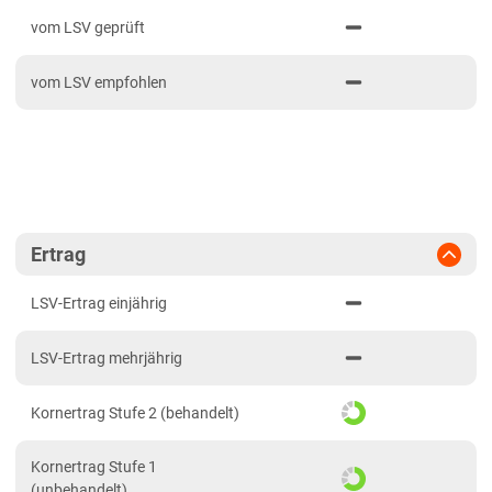
PDF drucken
2024
Mittellagen Südwest
vom LSV geprüft
2023
Tertiärhügelland/Gäu
vom LSV empfohlen
2022
Wärmelagen Südwest
2021
Bayern
2020
Fränkische Platten
Jura/Hügelland
Tertiärhügelland/Gäu
Ertrag
Verwitterungsstandorte Südost
LSV-Ertrag einjährig
Brandenburg
LSV-Ertrag mehrjährig
Diluvial-Süd-Standorte
Hessen
Kornertrag Stufe 2 (behandelt)
Hessen
Kornertrag Stufe 1
Mecklenburg-Vorpommern
(unbehandelt)