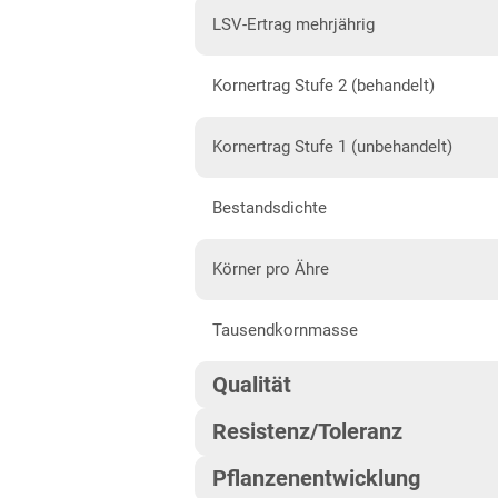
Diluvial-Süd-Standorte
LSV-Ertrag mehrjährig
Hessen
Kornertrag Stufe 2 (behandelt)
Hessen
Mecklenburg-Vorpommern
Kornertrag Stufe 1 (unbehandelt)
Diluvial-Nord-Standorte
Bestandsdichte
Niedersachsen
Höhenlagen Mitte/West
Körner pro Ähre
Lehmböden Nordwest
Tausendkornmasse
Lehmböden Südhannover
Qualität
Marsch
Resistenz/Toleranz
Sandböden Nordhannover
Qualitätsgruppe
Sandböden Nordwest
Pflanzenentwicklung
Blattseptoria