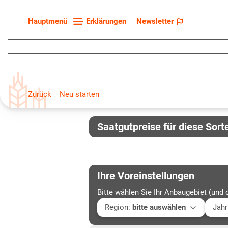
Erklärungen
Newsletter
Hauptmenü
Startseite
Sortenliste
Fruchtarten
Zurück
Neu starten
Züchter
Erklärungen
Saatgutpreise für diese Sort
Newsletter
Ihre Voreinstellungen
Bitte wählen Sie Ihr Anbaugebiet (und 
Region
:
bitte auswählen
Jahr
Baden-Württemberg
Aktu