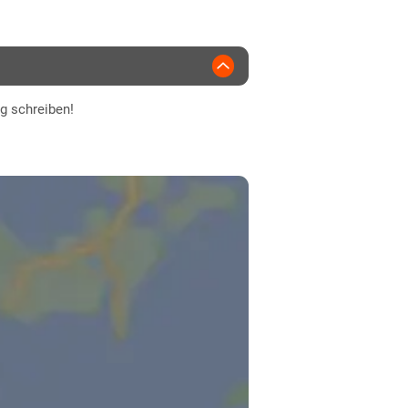
magrain
ng schreiben!
kurz
normal