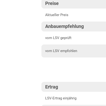
Preise
Fränkische Platten
202
Aktueller Preis
Höhenlagen Südwest
202
Mittellagen Südwest
202
Anbauempfehlung
Tertiärhügelland/Gäu
202
vom LSV geprüft
Wärmelagen Südwest
202
vom LSV empfohlen
Bayern
202
Fränkische Platten
Jura/Hügelland
Tertiärhügelland/Gäu
Ertrag
Verwitterungsstandorte
Südost
LSV-Ertrag einjährig
Brandenburg