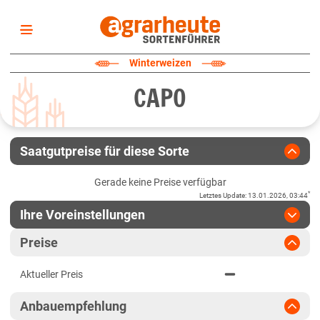
Startseite
Winterweizen
Sortenliste
CAPO
Fruchtarten
Züchter
Erklärungen
Saatgutpreise für diese Sorte
Newsletter
Gerade keine Preise verfügbar
*
Letztes Update
:
13.01.2026, 03:44
Ihre Voreinstellungen
Region
:
bitte auswählen
Preise
Baden-Württemberg
Jahr
:
Aktuellste Daten
Aktueller Preis
Aktuellste Daten
Fränkische Platten
Ergebnis teilen
Anbauempfehlung
Link teilen
2025
Höhenlagen Südwest