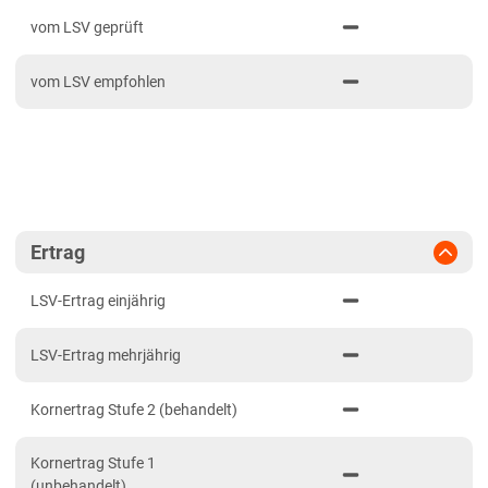
PDF drucken
2024
Mittellagen Südwest
vom LSV geprüft
2023
Tertiärhügelland/Gäu
vom LSV empfohlen
2022
Wärmelagen Südwest
2021
Bayern
2020
Fränkische Platten
Jura/Hügelland
Tertiärhügelland/Gäu
Ertrag
Verwitterungsstandorte Südost
LSV-Ertrag einjährig
Brandenburg
LSV-Ertrag mehrjährig
Diluvial-Süd-Standorte
Hessen
Kornertrag Stufe 2 (behandelt)
Hessen
Kornertrag Stufe 1
Mecklenburg-Vorpommern
(unbehandelt)