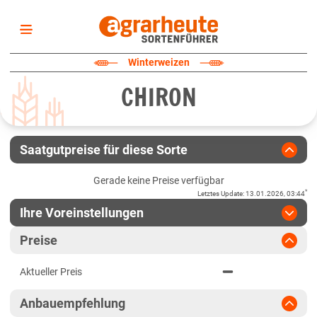
Startseite
Winterweizen
Sortenliste
CHIRON
Fruchtarten
Züchter
Erklärungen
Saatgutpreise für diese Sorte
Newsletter
Gerade keine Preise verfügbar
*
Letztes Update
:
13.01.2026, 03:44
Ihre Voreinstellungen
Region
:
bitte auswählen
Preise
Baden-Württemberg
Jahr
:
Aktuellste Daten
Aktueller Preis
Aktuellste Daten
Fränkische Platten
Ergebnis teilen
Anbauempfehlung
Link teilen
2025
Höhenlagen Südwest