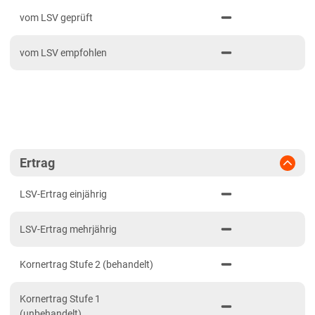
PDF drucken
2024
Mittellagen Südwest
vom LSV geprüft
2023
Tertiärhügelland/Gäu
vom LSV empfohlen
2022
Wärmelagen Südwest
2021
Bayern
2020
Fränkische Platten
Jura/Hügelland
Tertiärhügelland/Gäu
Ertrag
Verwitterungsstandorte Südost
LSV-Ertrag einjährig
Brandenburg
LSV-Ertrag mehrjährig
Diluvial-Süd-Standorte
Hessen
Kornertrag Stufe 2 (behandelt)
Hessen
Kornertrag Stufe 1
Mecklenburg-Vorpommern
(unbehandelt)