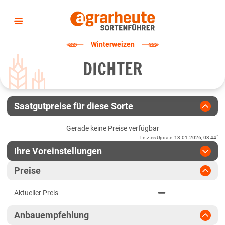
Startseite
Winterweizen
Sortenliste
DICHTER
Fruchtarten
Züchter
Erklärungen
Saatgutpreise für diese Sorte
Newsletter
Gerade keine Preise verfügbar
*
Letztes Update
:
13.01.2026, 03:44
Ihre Voreinstellungen
Region
:
bitte auswählen
Preise
Baden-Württemberg
Jahr
:
Aktuellste Daten
Aktueller Preis
Aktuellste Daten
Fränkische Platten
Ergebnis teilen
Anbauempfehlung
Link teilen
2025
Höhenlagen Südwest