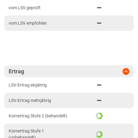
PDF drucken
2024
Mittellagen Südwest
vom LSV geprüft
2023
Tertiärhügelland/Gäu
vom LSV empfohlen
2022
Wärmelagen Südwest
2021
Bayern
2020
Fränkische Platten
Jura/Hügelland
Tertiärhügelland/Gäu
Ertrag
Verwitterungsstandorte Südost
LSV-Ertrag einjährig
Brandenburg
LSV-Ertrag mehrjährig
Diluvial-Süd-Standorte
Hessen
Kornertrag Stufe 2 (behandelt)
Hessen
Kornertrag Stufe 1
Mecklenburg-Vorpommern
(unbehandelt)