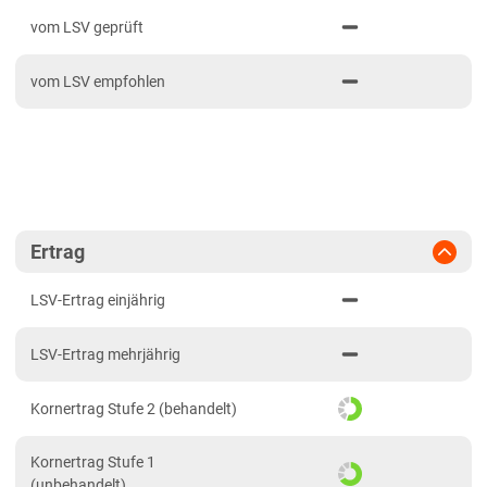
PDF drucken
2024
Mittellagen Südwest
vom LSV geprüft
2023
Tertiärhügelland/Gäu
vom LSV empfohlen
2022
Wärmelagen Südwest
2021
Bayern
2020
Fränkische Platten
Jura/Hügelland
Tertiärhügelland/Gäu
Ertrag
Verwitterungsstandorte Südost
LSV-Ertrag einjährig
Brandenburg
LSV-Ertrag mehrjährig
Diluvial-Süd-Standorte
Hessen
Kornertrag Stufe 2 (behandelt)
Hessen
Kornertrag Stufe 1
Mecklenburg-Vorpommern
(unbehandelt)