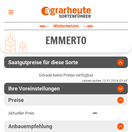
Startseite
Winterweizen
Sortenliste
EMMERTO
Fruchtarten
Züchter
Erklärungen
Saatgutpreise für diese Sorte
Newsletter
Gerade keine Preise verfügbar
*
Letztes Update
:
13.01.2026, 03:44
Ihre Voreinstellungen
Region
:
bitte auswählen
Preise
Baden-Württemberg
Jahr
:
Aktuellste Daten
Aktueller Preis
Aktuellste Daten
Fränkische Platten
Ergebnis teilen
Anbauempfehlung
Link teilen
2025
Höhenlagen Südwest