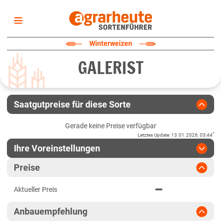
Startseite
Winterweizen
Sortenliste
GALERIST
Fruchtarten
Züchter
Erklärungen
Saatgutpreise für diese Sorte
Newsletter
Gerade keine Preise verfügbar
*
Letztes Update
:
13.01.2026, 03:44
Ihre Voreinstellungen
Region
:
bitte auswählen
Preise
Baden-Württemberg
Jahr
:
Aktuellste Daten
Aktueller Preis
Aktuellste Daten
Fränkische Platten
Ergebnis teilen
Anbauempfehlung
Link teilen
2025
Höhenlagen Südwest