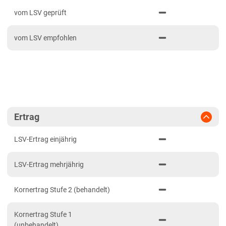
PDF drucken
2024
Mittellagen Südwest
vom LSV geprüft
2023
Tertiärhügelland/Gäu
vom LSV empfohlen
2022
Wärmelagen Südwest
2021
Bayern
2020
Fränkische Platten
Jura/Hügelland
Tertiärhügelland/Gäu
Ertrag
Verwitterungsstandorte Südost
LSV-Ertrag einjährig
Brandenburg
LSV-Ertrag mehrjährig
Diluvial-Süd-Standorte
Hessen
Kornertrag Stufe 2 (behandelt)
Hessen
Kornertrag Stufe 1
Mecklenburg-Vorpommern
(unbehandelt)