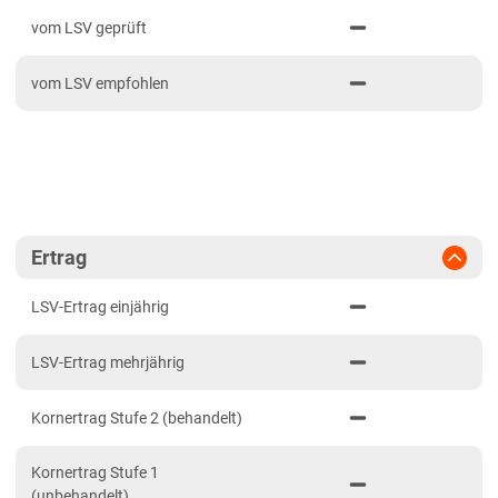
PDF drucken
2024
Mittellagen Südwest
vom LSV geprüft
2023
Tertiärhügelland/Gäu
vom LSV empfohlen
2022
Wärmelagen Südwest
2021
Bayern
2020
Fränkische Platten
Jura/Hügelland
Tertiärhügelland/Gäu
Ertrag
Verwitterungsstandorte Südost
LSV-Ertrag einjährig
Brandenburg
LSV-Ertrag mehrjährig
Diluvial-Süd-Standorte
Hessen
Kornertrag Stufe 2 (behandelt)
Hessen
Kornertrag Stufe 1
Mecklenburg-Vorpommern
(unbehandelt)