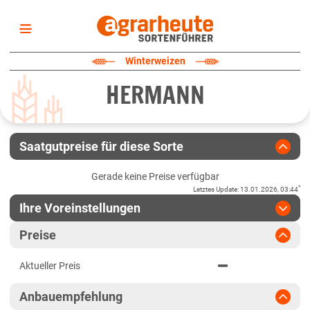
Startseite
Winterweizen
Sortenliste
HERMANN
Fruchtarten
Züchter
Erklärungen
Saatgutpreise für diese Sorte
Newsletter
Gerade keine Preise verfügbar
*
Letztes Update
:
13.01.2026, 03:44
Ihre Voreinstellungen
Region
:
bitte auswählen
Preise
Baden-Württemberg
Jahr
:
Aktuellste Daten
Aktueller Preis
Aktuellste Daten
Fränkische Platten
Ergebnis teilen
Anbauempfehlung
Link teilen
2025
Höhenlagen Südwest