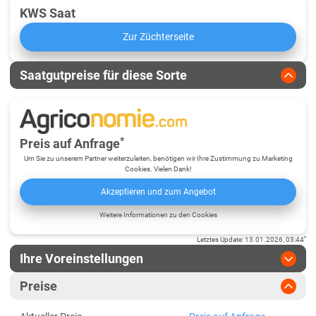
KWS Saat
Zur Züchterseite
Saatgutpreise für diese Sorte
*
Preis auf Anfrage
Um Sie zu unserem Partner weiterzuleiten, benötigen wir Ihre Zustimmung zu Marketing
Cookies. Vielen Dank!
Akzeptieren und zum Angebot
Weitere Informationen zu den Cookies
*
Letztes Update
:
13.01.2026, 03:44
Ihre Voreinstellungen
Region
:
Lössböden Mitte/Ost
Preise
Baden-Württemberg
Jahr
:
Aktuellste Daten