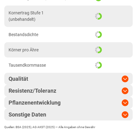
Hessen
Kornertrag Stufe 1
Mecklenburg-Vorpommern
(unbehandelt)
Diluvial-Nord-Standorte
Bestandsdichte
Niedersachsen
Höhenlagen Mitte/West
Körner pro Ähre
Lehmböden Nordwest
Tausendkornmasse
Lehmböden Südhannover
Marsch
Qualität
Sandböden Nordhannover
Resistenz/Toleranz
Qualitätsgruppe
A
Sandböden Nordwest
Pflanzenentwicklung
Blattseptoria
LSV-Rohproteingehalt
Nordrhein-Westfalen
Sonstige Daten
Reife
mittel
Höhenlagen Mitte/West
Ährenfusarium
LSV-Fallzahl
Quellen: BSA (2025), AG AKST (2025) —
Alle Angaben ohne Gewähr
EU-Sorte
Lehmböden Nordwest
Ährenschieben
mittel
Gelbrost