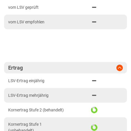
PDF drucken
2024
Mittellagen Südwest
vom LSV geprüft
2023
Tertiärhügelland/Gäu
vom LSV empfohlen
2022
Wärmelagen Südwest
2021
Bayern
2020
Fränkische Platten
Jura/Hügelland
Tertiärhügelland/Gäu
Ertrag
Verwitterungsstandorte Südost
LSV-Ertrag einjährig
Brandenburg
LSV-Ertrag mehrjährig
Diluvial-Süd-Standorte
Hessen
Kornertrag Stufe 2 (behandelt)
Hessen
Kornertrag Stufe 1
Mecklenburg-Vorpommern
(unbehandelt)