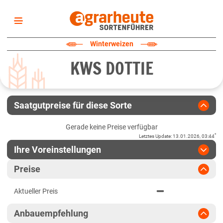
Startseite
Winterweizen
Sortenliste
KWS DOTTIE
Fruchtarten
Züchter
Erklärungen
Saatgutpreise für diese Sorte
Newsletter
Gerade keine Preise verfügbar
*
Letztes Update
:
13.01.2026, 03:44
Ihre Voreinstellungen
Region
:
bitte auswählen
Preise
Baden-Württemberg
Jahr
:
Aktuellste Daten
Aktueller Preis
Aktuellste Daten
Fränkische Platten
Ergebnis teilen
Anbauempfehlung
Link teilen
2025
Höhenlagen Südwest