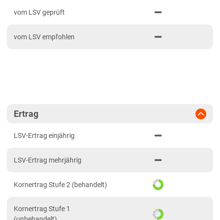
PDF drucken
2024
Mittellagen Südwest
vom LSV geprüft
2023
Tertiärhügelland/Gäu
vom LSV empfohlen
2022
Wärmelagen Südwest
2021
Bayern
2020
Fränkische Platten
Jura/Hügelland
Tertiärhügelland/Gäu
Ertrag
Verwitterungsstandorte Südost
LSV-Ertrag einjährig
Brandenburg
LSV-Ertrag mehrjährig
Diluvial-Süd-Standorte
Hessen
Kornertrag Stufe 2 (behandelt)
Hessen
Kornertrag Stufe 1
Mecklenburg-Vorpommern
(unbehandelt)