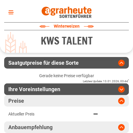
Startseite
Winterweizen
Sortenliste
KWS TALENT
Fruchtarten
Züchter
Erklärungen
Saatgutpreise für diese Sorte
Newsletter
Gerade keine Preise verfügbar
*
Letztes Update
:
13.01.2026, 03:44
Ihre Voreinstellungen
Region
:
bitte auswählen
Preise
Baden-Württemberg
Jahr
:
Aktuellste Daten
Aktueller Preis
Aktuellste Daten
Fränkische Platten
Ergebnis teilen
Anbauempfehlung
Link teilen
2025
Höhenlagen Südwest