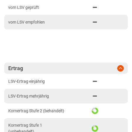
PDF drucken
2024
Mittellagen Südwest
vom LSV geprüft
2023
Tertiärhügelland/Gäu
vom LSV empfohlen
2022
Wärmelagen Südwest
2021
Bayern
2020
Fränkische Platten
Jura/Hügelland
Tertiärhügelland/Gäu
Ertrag
Verwitterungsstandorte Südost
LSV-Ertrag einjährig
Brandenburg
LSV-Ertrag mehrjährig
Diluvial-Süd-Standorte
Hessen
Kornertrag Stufe 2 (behandelt)
Hessen
Kornertrag Stufe 1
Mecklenburg-Vorpommern
(unbehandelt)