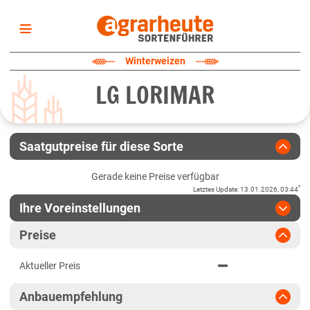
Startseite
Winterweizen
Sortenliste
LG LORIMAR
Fruchtarten
Züchter
Erklärungen
Saatgutpreise für diese Sorte
Newsletter
Gerade keine Preise verfügbar
*
Letztes Update
:
13.01.2026, 03:44
Ihre Voreinstellungen
Region
:
bitte auswählen
Preise
Baden-Württemberg
Jahr
:
Aktuellste Daten
Aktueller Preis
Aktuellste Daten
Fränkische Platten
Ergebnis teilen
Anbauempfehlung
Link teilen
2025
Höhenlagen Südwest