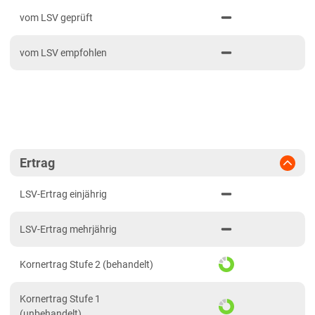
PDF drucken
2024
Mittellagen Südwest
vom LSV geprüft
2023
Tertiärhügelland/Gäu
vom LSV empfohlen
2022
Wärmelagen Südwest
2021
Bayern
2020
Fränkische Platten
Jura/Hügelland
Tertiärhügelland/Gäu
Ertrag
Verwitterungsstandorte Südost
LSV-Ertrag einjährig
Brandenburg
LSV-Ertrag mehrjährig
Diluvial-Süd-Standorte
Hessen
Kornertrag Stufe 2 (behandelt)
Hessen
Kornertrag Stufe 1
Mecklenburg-Vorpommern
(unbehandelt)