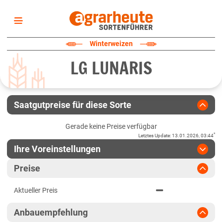
Startseite
Winterweizen
Sortenliste
LG LUNARIS
Fruchtarten
Züchter
Erklärungen
Saatgutpreise für diese Sorte
Newsletter
Gerade keine Preise verfügbar
*
Letztes Update
:
13.01.2026, 03:44
Ihre Voreinstellungen
Region
:
bitte auswählen
Preise
Baden-Württemberg
Jahr
:
Aktuellste Daten
Aktueller Preis
Aktuellste Daten
Fränkische Platten
Ergebnis teilen
Anbauempfehlung
Link teilen
2025
Höhenlagen Südwest