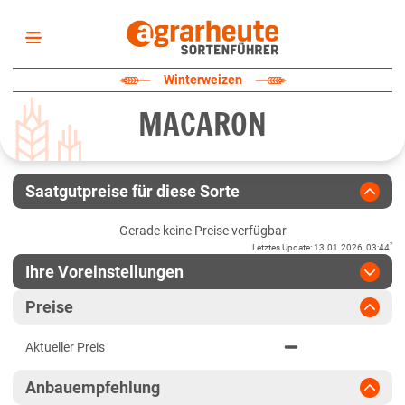
Startseite
Winterweizen
Sortenliste
MACARON
Fruchtarten
Züchter
Erklärungen
Saatgutpreise für diese Sorte
Newsletter
Gerade keine Preise verfügbar
*
Letztes Update
:
13.01.2026, 03:44
Ihre Voreinstellungen
Region
:
bitte auswählen
Preise
Baden-Württemberg
Jahr
:
Aktuellste Daten
Aktueller Preis
Aktuellste Daten
Fränkische Platten
Ergebnis teilen
Anbauempfehlung
Link teilen
2025
Höhenlagen Südwest