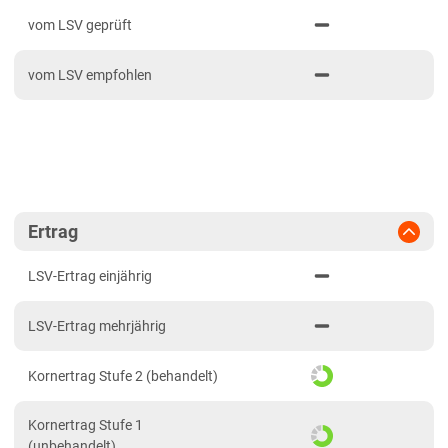
PDF drucken
2024
Mittellagen Südwest
vom LSV geprüft
2023
Tertiärhügelland/Gäu
vom LSV empfohlen
2022
Wärmelagen Südwest
2021
Bayern
2020
Fränkische Platten
Jura/Hügelland
Tertiärhügelland/Gäu
Ertrag
Verwitterungsstandorte Südost
LSV-Ertrag einjährig
Brandenburg
LSV-Ertrag mehrjährig
Diluvial-Süd-Standorte
Hessen
Kornertrag Stufe 2 (behandelt)
Hessen
Kornertrag Stufe 1
Mecklenburg-Vorpommern
(unbehandelt)