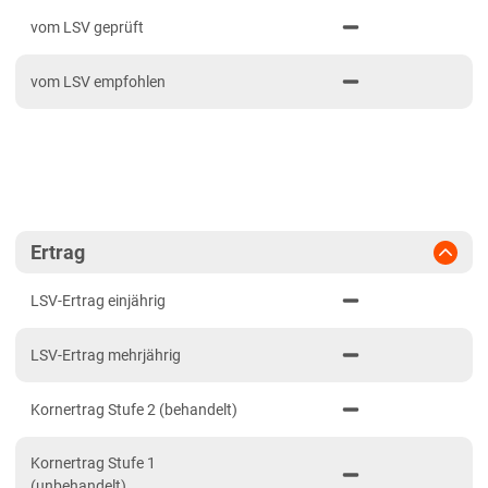
PDF drucken
2024
Mittellagen Südwest
vom LSV geprüft
2023
Tertiärhügelland/Gäu
vom LSV empfohlen
2022
Wärmelagen Südwest
2021
Bayern
2020
Fränkische Platten
Jura/Hügelland
Tertiärhügelland/Gäu
Ertrag
Verwitterungsstandorte Südost
LSV-Ertrag einjährig
Brandenburg
LSV-Ertrag mehrjährig
Diluvial-Süd-Standorte
Hessen
Kornertrag Stufe 2 (behandelt)
Hessen
Kornertrag Stufe 1
Mecklenburg-Vorpommern
(unbehandelt)