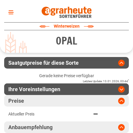
Startseite
Winterweizen
Sortenliste
OPAL
Fruchtarten
Züchter
Erklärungen
Saatgutpreise für diese Sorte
Newsletter
Gerade keine Preise verfügbar
*
Letztes Update
:
13.01.2026, 03:44
Ihre Voreinstellungen
Region
:
bitte auswählen
Preise
Baden-Württemberg
Jahr
:
Aktuellste Daten
Aktueller Preis
Aktuellste Daten
Fränkische Platten
Ergebnis teilen
Anbauempfehlung
Link teilen
2025
Höhenlagen Südwest