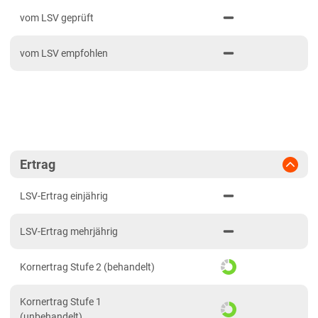
PDF drucken
2024
Mittellagen Südwest
vom LSV geprüft
2023
Tertiärhügelland/Gäu
vom LSV empfohlen
2022
Wärmelagen Südwest
2021
Bayern
2020
Fränkische Platten
Jura/Hügelland
Tertiärhügelland/Gäu
Ertrag
Verwitterungsstandorte Südost
LSV-Ertrag einjährig
Brandenburg
LSV-Ertrag mehrjährig
Diluvial-Süd-Standorte
Hessen
Kornertrag Stufe 2 (behandelt)
Hessen
Kornertrag Stufe 1
Mecklenburg-Vorpommern
(unbehandelt)