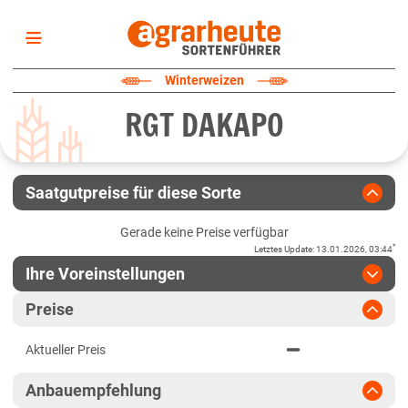
Startseite
Winterweizen
Sortenliste
RGT DAKAPO
Fruchtarten
Züchter
Erklärungen
Saatgutpreise für diese Sorte
Newsletter
Gerade keine Preise verfügbar
*
Letztes Update
:
13.01.2026, 03:44
Ihre Voreinstellungen
Region
:
bitte auswählen
Preise
Baden-Württemberg
Jahr
:
Aktuellste Daten
Aktueller Preis
Aktuellste Daten
Fränkische Platten
Ergebnis teilen
Anbauempfehlung
Link teilen
2025
Höhenlagen Südwest