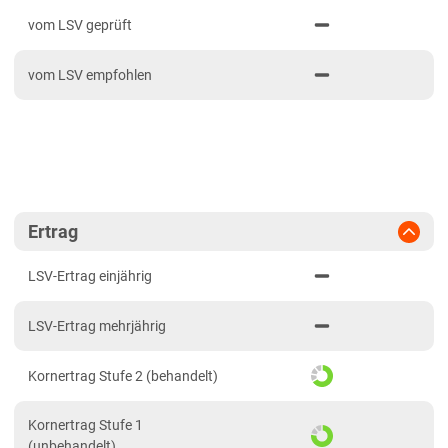
PDF drucken
2024
Mittellagen Südwest
vom LSV geprüft
2023
Tertiärhügelland/Gäu
vom LSV empfohlen
2022
Wärmelagen Südwest
2021
Bayern
2020
Fränkische Platten
Jura/Hügelland
Tertiärhügelland/Gäu
Ertrag
Verwitterungsstandorte Südost
LSV-Ertrag einjährig
Brandenburg
LSV-Ertrag mehrjährig
Diluvial-Süd-Standorte
Hessen
Kornertrag Stufe 2 (behandelt)
Hessen
Kornertrag Stufe 1
Mecklenburg-Vorpommern
(unbehandelt)