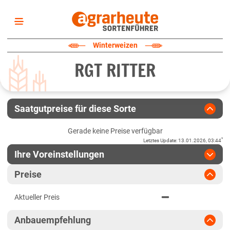
Startseite
Winterweizen
Sortenliste
RGT RITTER
Fruchtarten
Züchter
Erklärungen
Saatgutpreise für diese Sorte
Newsletter
Gerade keine Preise verfügbar
*
Letztes Update
:
13.01.2026, 03:44
Ihre Voreinstellungen
Region
:
bitte auswählen
Preise
Baden-Württemberg
Jahr
:
Aktuellste Daten
Aktueller Preis
Aktuellste Daten
Fränkische Platten
Ergebnis teilen
Anbauempfehlung
Link teilen
2025
Höhenlagen Südwest