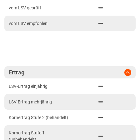
PDF drucken
2024
Mittellagen Südwest
vom LSV geprüft
2023
Tertiärhügelland/Gäu
vom LSV empfohlen
2022
Wärmelagen Südwest
2021
Bayern
2020
Fränkische Platten
Jura/Hügelland
Tertiärhügelland/Gäu
Ertrag
Verwitterungsstandorte Südost
LSV-Ertrag einjährig
Brandenburg
LSV-Ertrag mehrjährig
Diluvial-Süd-Standorte
Hessen
Kornertrag Stufe 2 (behandelt)
Hessen
Kornertrag Stufe 1
Mecklenburg-Vorpommern
(unbehandelt)