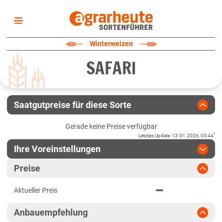
Startseite
Winterweizen
Sortenliste
SAFARI
Fruchtarten
Züchter
Erklärungen
Saatgutpreise für diese Sorte
Newsletter
Gerade keine Preise verfügbar
*
Letztes Update
:
13.01.2026, 03:44
Ihre Voreinstellungen
Region
:
bitte auswählen
Preise
Baden-Württemberg
Jahr
:
Aktuellste Daten
Aktueller Preis
Aktuellste Daten
Fränkische Platten
Ergebnis teilen
Anbauempfehlung
Link teilen
2025
Höhenlagen Südwest