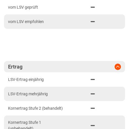
PDF drucken
2024
Mittellagen Südwest
vom LSV geprüft
2023
Tertiärhügelland/Gäu
vom LSV empfohlen
2022
Wärmelagen Südwest
2021
Bayern
2020
Fränkische Platten
Jura/Hügelland
Tertiärhügelland/Gäu
Ertrag
Verwitterungsstandorte Südost
LSV-Ertrag einjährig
Brandenburg
LSV-Ertrag mehrjährig
Diluvial-Süd-Standorte
Hessen
Kornertrag Stufe 2 (behandelt)
Hessen
Kornertrag Stufe 1
Mecklenburg-Vorpommern
(unbehandelt)