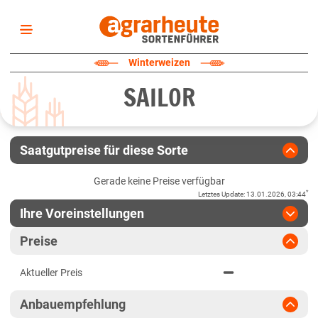
Startseite
Winterweizen
Sortenliste
SAILOR
Fruchtarten
Züchter
Erklärungen
Saatgutpreise für diese Sorte
Newsletter
Gerade keine Preise verfügbar
*
Letztes Update
:
13.01.2026, 03:44
Ihre Voreinstellungen
Region
:
bitte auswählen
Preise
Baden-Württemberg
Jahr
:
Aktuellste Daten
Aktueller Preis
Aktuellste Daten
Fränkische Platten
Ergebnis teilen
Anbauempfehlung
Link teilen
2025
Höhenlagen Südwest