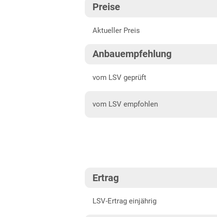
Preise
Fränkische Platten
202
Aktueller Preis
Höhenlagen Südwest
202
Mittellagen Südwest
202
Anbauempfehlung
Tertiärhügelland/Gäu
202
vom LSV geprüft
Wärmelagen Südwest
202
vom LSV empfohlen
Bayern
202
Fränkische Platten
Jura/Hügelland
Tertiärhügelland/Gäu
Ertrag
Verwitterungsstandorte
Südost
LSV-Ertrag einjährig
Brandenburg