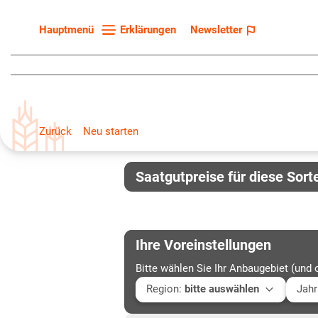
Erklärungen
Newsletter
Hauptmenü
Startseite
Sortenliste
Fruchtarten
Zurück
Neu starten
Züchter
Erklärungen
Saatgutpreise für diese Sort
Newsletter
Ihre Voreinstellungen
Bitte wählen Sie Ihr Anbaugebiet (und 
Region
:
bitte auswählen
Jahr
Baden-Württemberg
Aktu