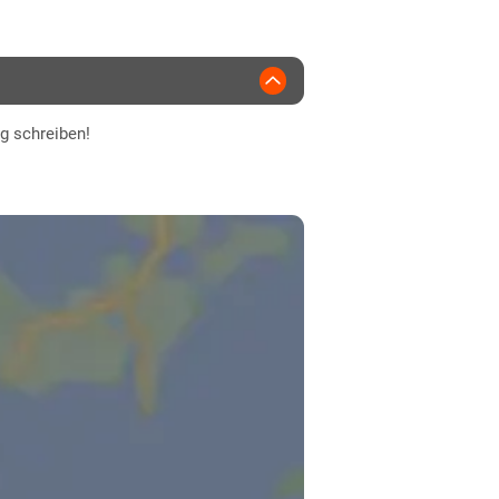
WS Saat
ng schreiben!