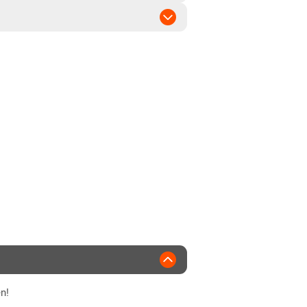
 bis mittel
rüh bis früh
 bis mittel
2008
n!