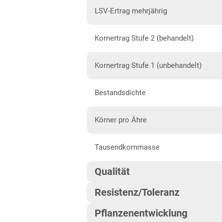
Diluvial-Süd-Standorte
LSV-Ertrag mehrjährig
Hessen
Kornertrag Stufe 2 (behandelt)
Hessen
Mecklenburg-Vorpommern
Kornertrag Stufe 1 (unbehandelt)
Diluvial-Nord-Standorte
Bestandsdichte
Niedersachsen
Höhenlagen Mitte/West
Körner pro Ähre
Lehmböden Nordwest
Tausendkornmasse
Lehmböden Südhannover
Qualität
Marsch
Resistenz/Toleranz
Sandböden Nordhannover
Qualitätsgruppe
Sandböden Nordwest
Pflanzenentwicklung
Blattseptoria