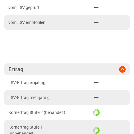
PDF drucken
2024
Mittellagen Südwest
vom LSV geprüft
2023
Tertiärhügelland/Gäu
vom LSV empfohlen
2022
Wärmelagen Südwest
2021
Bayern
2020
Fränkische Platten
Jura/Hügelland
Tertiärhügelland/Gäu
Ertrag
Verwitterungsstandorte Südost
LSV-Ertrag einjährig
Brandenburg
LSV-Ertrag mehrjährig
Diluvial-Süd-Standorte
Hessen
Kornertrag Stufe 2 (behandelt)
Hessen
Kornertrag Stufe 1
Mecklenburg-Vorpommern
(unbehandelt)