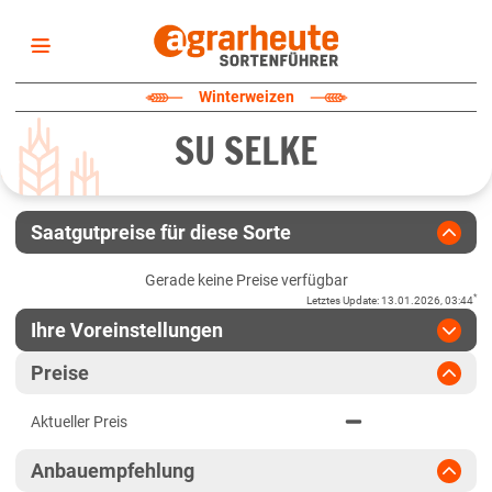
Startseite
Winterweizen
Sortenliste
SU SELKE
Fruchtarten
Züchter
Erklärungen
Saatgutpreise für diese Sorte
Newsletter
Gerade keine Preise verfügbar
*
Letztes Update
:
13.01.2026, 03:44
Ihre Voreinstellungen
Region
:
bitte auswählen
Preise
Baden-Württemberg
Jahr
:
Aktuellste Daten
Aktueller Preis
Aktuellste Daten
Fränkische Platten
Ergebnis teilen
Anbauempfehlung
Link teilen
2025
Höhenlagen Südwest