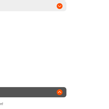
mittel
 bis mittel
 bis mittel
2021
n!