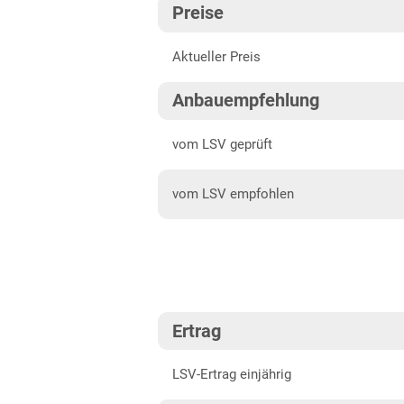
Preise
Fränkische Platten
202
Aktueller Preis
Höhenlagen Südwest
202
Mittellagen Südwest
202
Anbauempfehlung
Tertiärhügelland/Gäu
202
vom LSV geprüft
Wärmelagen Südwest
202
vom LSV empfohlen
Bayern
202
Fränkische Platten
Jura/Hügelland
Tertiärhügelland/Gäu
Ertrag
Verwitterungsstandorte
Südost
LSV-Ertrag einjährig
Brandenburg