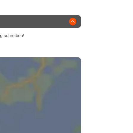
yngenta
ng schreiben!
normal
normal