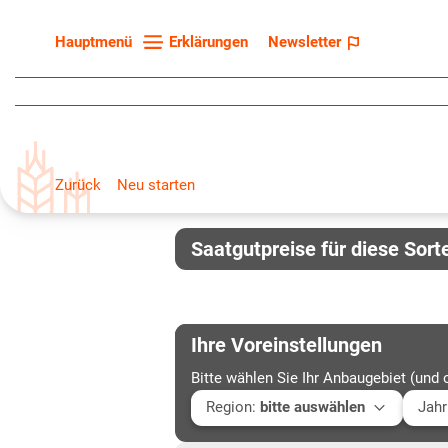
Erklärungen
Newsletter
Hauptmenü
Startseite
Sortenliste
Fruchtarten
Zurück
Neu starten
Züchter
Erklärungen
Saatgutpreise für diese Sort
Newsletter
Ihre Voreinstellungen
Bitte wählen Sie Ihr Anbaugebiet (und 
Region
:
bitte auswählen
Jahr
Baden-Württemberg
Aktu