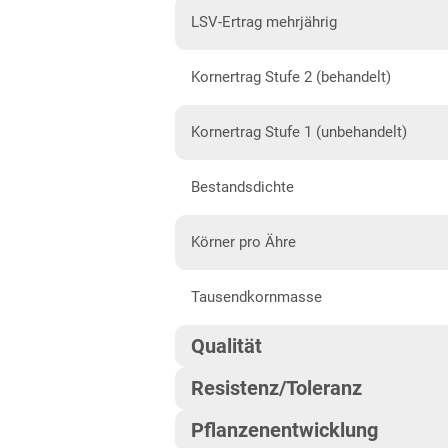
Diluvial-Süd-Standorte
LSV-Ertrag mehrjährig
Hessen
Kornertrag Stufe 2 (behandelt)
Hessen
Mecklenburg-Vorpommern
Kornertrag Stufe 1 (unbehandelt)
Diluvial-Nord-Standorte
Bestandsdichte
Niedersachsen
Höhenlagen Mitte/West
Körner pro Ähre
Lehmböden Nordwest
Tausendkornmasse
Lehmböden Südhannover
Qualität
Marsch
Resistenz/Toleranz
Sandböden Nordhannover
Qualitätsgruppe
Sandböden Nordwest
Pflanzenentwicklung
Blattseptoria