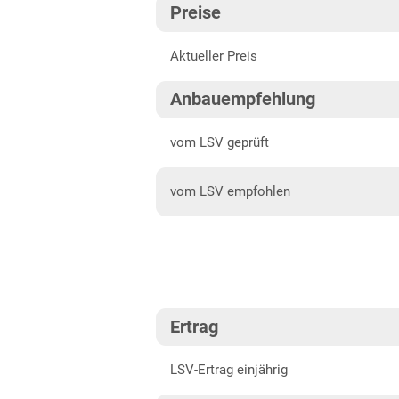
Preise
Fränkische Platten
202
Aktueller Preis
Höhenlagen Südwest
202
Mittellagen Südwest
202
Anbauempfehlung
Tertiärhügelland/Gäu
202
vom LSV geprüft
Wärmelagen Südwest
202
vom LSV empfohlen
Bayern
202
Fränkische Platten
Jura/Hügelland
Tertiärhügelland/Gäu
Ertrag
Verwitterungsstandorte
Südost
LSV-Ertrag einjährig
Brandenburg