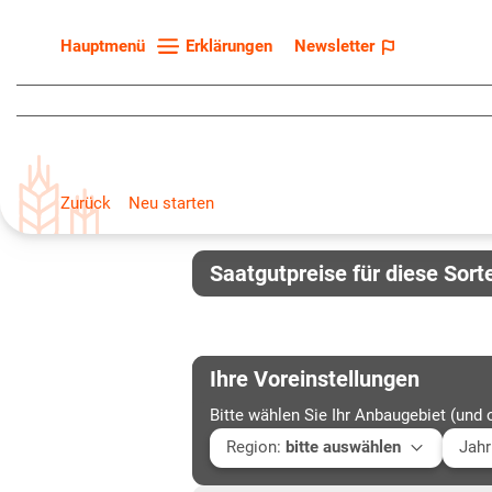
Erklärungen
Newsletter
Hauptmenü
Startseite
Sortenliste
Fruchtarten
Zurück
Neu starten
Züchter
Erklärungen
Saatgutpreise für diese Sort
Newsletter
Ihre Voreinstellungen
Bitte wählen Sie Ihr Anbaugebiet (und 
Region
:
bitte auswählen
Jahr
Baden-Württemberg
Aktu