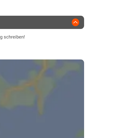
vari Darzau
ng schreiben!