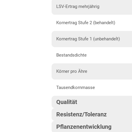
Diluvial-Süd-Standorte
LSV-Ertrag mehrjährig
Hessen
Kornertrag Stufe 2 (behandelt)
Hessen
Mecklenburg-Vorpommern
Kornertrag Stufe 1 (unbehandelt)
Diluvial-Nord-Standorte
Bestandsdichte
Niedersachsen
Höhenlagen Mitte/West
Körner pro Ähre
Lehmböden Nordwest
Tausendkornmasse
Lehmböden Südhannover
Qualität
Marsch
Resistenz/Toleranz
Sandböden Nordhannover
Qualitätsgruppe
Sandböden Nordwest
Pflanzenentwicklung
Blattseptoria