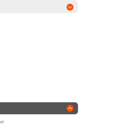
44 ha
2016
n!