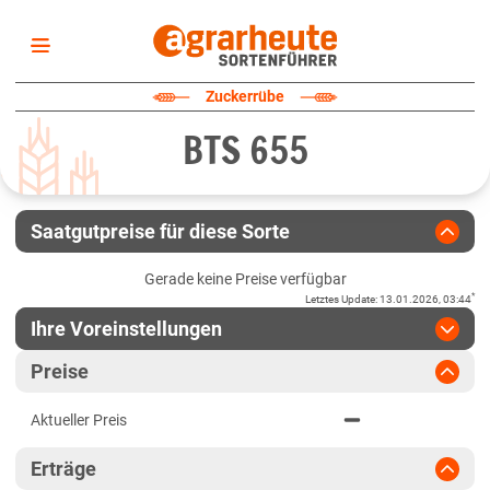
Startseite
Zuckerrübe
Sortenliste
BTS 655
Fruchtarten
Züchter
Erklärungen
Saatgutpreise für diese Sorte
Newsletter
Gerade keine Preise verfügbar
*
Letztes Update
:
13.01.2026, 03:44
Ihre Voreinstellungen
Region
:
bitte auswählen
Preise
Deutschland
Jahr
:
Aktuellste Daten
Aktueller Preis
Aktuellste Daten
Bundesweit
Ergebnis teilen
Erträge
Link teilen
2024