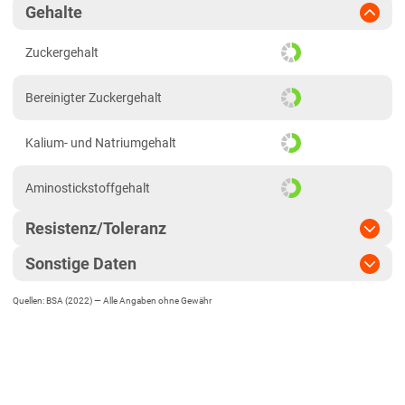
Gehalte
Zuckergehalt
Bereinigter Zuckergehalt
Kalium- und Natriumgehalt
Aminostickstoffgehalt
Resistenz/Toleranz
Sonstige Daten
Cercospora
Quellen: BSA (2022) —
Alle Angaben ohne Gewähr
EU-Sorte
Mehltau
Zulassungsjahr
2015
Ramularia
Landesanstalt
Rost