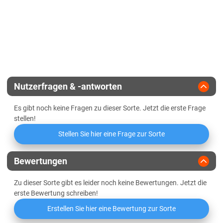
Züchter
Betaseed
Rübennematodentoleranz
Rübennematodenresistenz
Rhizoctoniaresistenz
Nutzerfragen & -antworten
SBR-Toleranz
Es gibt noch keine Fragen zu dieser Sorte. Jetzt die erste Frage
stellen!
Herbizidresistenz gegen ALS-
Hemmer (Conviso)
Stellen Sie hier eine Frage zur Sorte
BMYV- und BYV-Toleranz
Bewertungen
Zu dieser Sorte gibt es leider noch keine Bewertungen. Jetzt die
erste Bewertung schreiben!
Erstellen Sie hier eine Bewertung zur Sorte