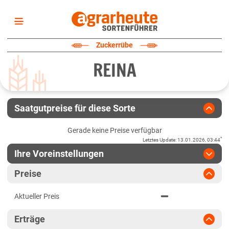
Startseite
Zuckerrübe
Sortenliste
REINA
Fruchtarten
Züchter
Erklärungen
Saatgutpreise für diese Sorte
Newsletter
Gerade keine Preise verfügbar
*
Letztes Update
:
13.01.2026, 03:44
Ihre Voreinstellungen
Region
:
bitte auswählen
Preise
Deutschland
Jahr
:
Aktuellste Daten
Aktueller Preis
Aktuellste Daten
Bundesweit
Ergebnis teilen
Erträge
Link teilen
2024