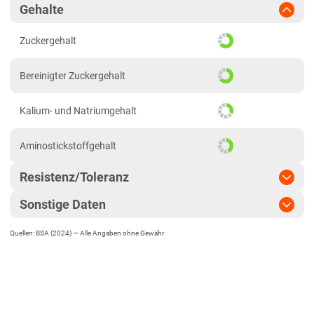
Gehalte
Zuckergehalt
Bereinigter Zuckergehalt
Kalium- und Natriumgehalt
Aminostickstoffgehalt
Resistenz/Toleranz
Sonstige Daten
Cercospora
Quellen: BSA (2024) —
Alle Angaben ohne Gewähr
EU-Sorte
Mehltau
Zulassungsjahr
2019
Ramularia
Landesanstalt
Rost