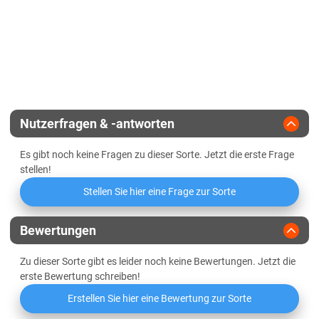
Züchter
Sesvanderhave
Rübennematodentoleranz
Rübennematodenresistenz
Rhizoctoniaresistenz
Nutzerfragen & -antworten
SBR-Toleranz
Es gibt noch keine Fragen zu dieser Sorte. Jetzt die erste Frage
stellen!
Herbizidresistenz gegen ALS-
Hemmer (Conviso)
Stellen Sie hier eine Frage zur Sorte
BMYV- und BYV-Toleranz
Bewertungen
Zu dieser Sorte gibt es leider noch keine Bewertungen. Jetzt die
erste Bewertung schreiben!
Erstellen Sie hier eine Bewertung zur Sorte