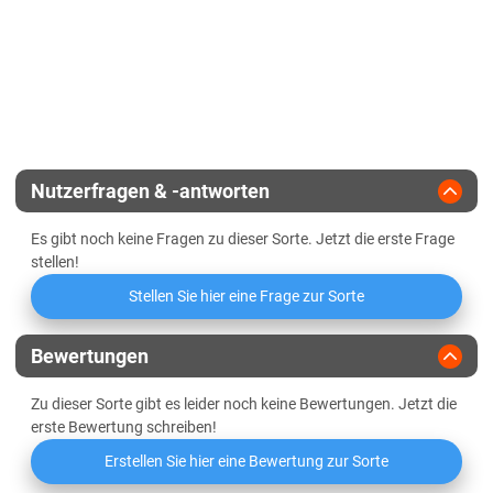
Züchter
Hilleshög
Rübennematodentoleranz
Rübennematodenresistenz
Rhizoctoniaresistenz
Nutzerfragen & -antworten
SBR-Toleranz
Es gibt noch keine Fragen zu dieser Sorte. Jetzt die erste Frage
stellen!
Herbizidresistenz gegen ALS-
Hemmer (Conviso)
Stellen Sie hier eine Frage zur Sorte
BMYV- und BYV-Toleranz
Bewertungen
Zu dieser Sorte gibt es leider noch keine Bewertungen. Jetzt die
erste Bewertung schreiben!
Erstellen Sie hier eine Bewertung zur Sorte