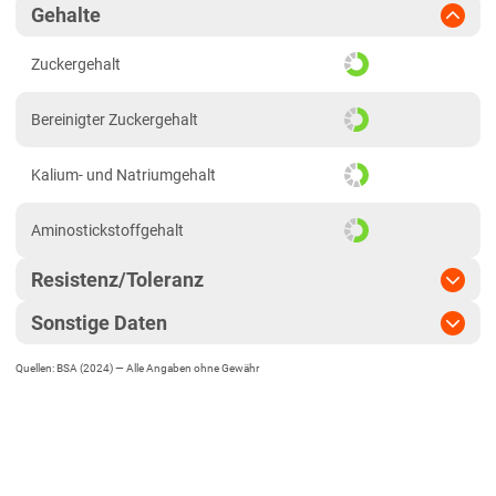
Gehalte
Zuckergehalt
Bereinigter Zuckergehalt
Kalium- und Natriumgehalt
Aminostickstoffgehalt
Resistenz/Toleranz
Sonstige Daten
Cercospora
Quellen: BSA (2024) —
Alle Angaben ohne Gewähr
EU-Sorte
Mehltau
Zulassungsjahr
2019
Ramularia
Landesanstalt
Rost