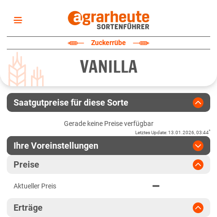
Startseite
Zuckerrübe
Sortenliste
VANILLA
Fruchtarten
Züchter
Erklärungen
Saatgutpreise für diese Sorte
Newsletter
Gerade keine Preise verfügbar
*
Letztes Update
:
13.01.2026, 03:44
Ihre Voreinstellungen
Region
:
bitte auswählen
Preise
Deutschland
Jahr
:
Aktuellste Daten
Aktueller Preis
Aktuellste Daten
Bundesweit
Ergebnis teilen
Erträge
Link teilen
2024