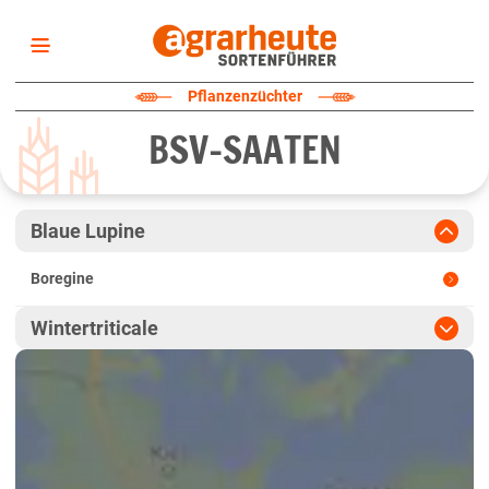
Startseite
Pflanzenzüchter
Sortenliste
BSV-SAATEN
Fruchtarten
Züchter
Erklärungen
Blaue Lupine
Newsletter
Boregine
Wintertriticale
Grandval