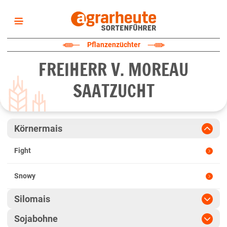
Startseite
Pflanzenzüchter
Sortenliste
FREIHERR V. MOREAU
Fruchtarten
SAATZUCHT
Züchter
Erklärungen
Newsletter
Körnermais
Fight
Snowy
Silomais
Sojabohne
Fight