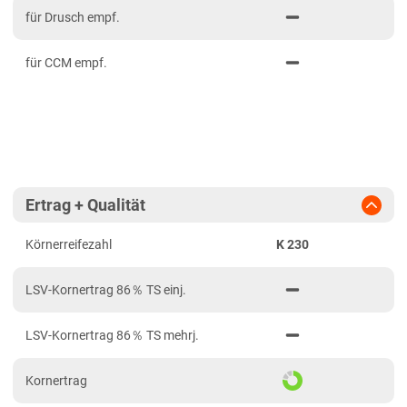
2022
Niederbayern
für Drusch empf.
2021
Oberbayern Süd
für CCM empf.
Oberfranken
Oberpfalz
Schwaben, Oberbayern West
Unterfranken
Brandenburg
Ertrag + Qualität
Diluvialstandorte Ost
Körnerreifezahl
K 230
Hessen
Hessen gesamt
LSV-Kornertrag 86％ TS einj.
Niedersachsen
LSV-Kornertrag 86％ TS mehrj.
Anbaugebiet Nord
Anbaugebiet Südost
Kornertrag
Anbaugebiet West