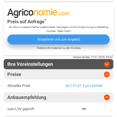
*
Preis auf Anfrage
Um Sie zu unserem Partner weiterzuleiten, benötigen wir Ihre Zustimmung zu Marketing
Cookies. Vielen Dank!
Akzeptieren und zum Angebot
Weitere Informationen zu den Cookies
*
Letztes Update
:
13.01.2026, 03:44
Ihre Voreinstellungen
Region
:
bitte auswählen
Preise
Baden-Württemberg
Jahr
:
Aktuellste Daten
Aktueller Preis
ab 131,61 € pro Einheit
Aktuellste Daten
Baden-Württemberg gesamt
Ergebnis teilen
Anbauempfehlung
Link teilen
2024
Bayern
PDF drucken
2023
Mittelfranken
vom LSV geprüft