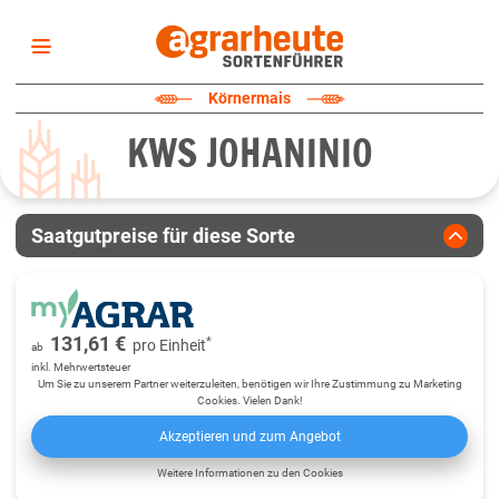
Startseite
Körnermais
Sortenliste
KWS JOHANINIO
Fruchtarten
Züchter
Erklärungen
Saatgutpreise für diese Sorte
Newsletter
131,61 €
*
pro
Einheit
ab
inkl. Mehrwertsteuer
Um Sie zu unserem Partner weiterzuleiten, benötigen wir Ihre Zustimmung zu Marketing
Cookies. Vielen Dank!
Akzeptieren und zum Angebot
Weitere Informationen zu den Cookies