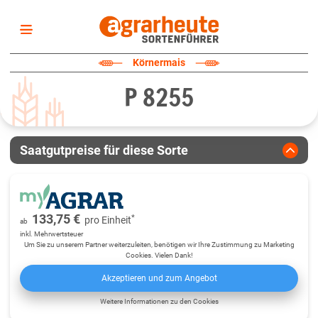
Startseite
Körnermais
Sortenliste
P 8255
Fruchtarten
Züchter
Erklärungen
Saatgutpreise für diese Sorte
Newsletter
133,75 €
*
pro
Einheit
ab
inkl. Mehrwertsteuer
Um Sie zu unserem Partner weiterzuleiten, benötigen wir Ihre Zustimmung zu Marketing
Cookies. Vielen Dank!
Akzeptieren und zum Angebot
Weitere Informationen zu den Cookies