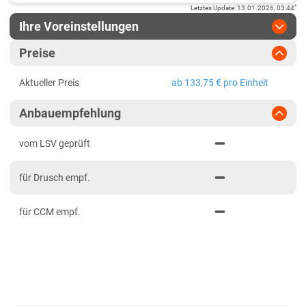
*
Letztes Update
:
13.01.2026, 03:44
Ihre Voreinstellungen
Region
:
bitte auswählen
Preise
Baden-Württemberg
Jahr
:
Aktuellste Daten
Aktueller Preis
ab 133,75 € pro Einheit
Aktuellste Daten
Baden-Württemberg gesamt
Ergebnis teilen
Anbauempfehlung
Link teilen
2024
Bayern
PDF drucken
2023
Mittelfranken
vom LSV geprüft
2022
Niederbayern
für Drusch empf.
2021
Oberbayern Süd
für CCM empf.
Oberfranken
Oberpfalz
Schwaben, Oberbayern West
Unterfranken
Brandenburg