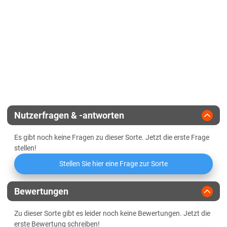
Zeitpunkt weibliche Blüte
mittel bis spät
Lössböden Ost
Zulassungsjahr
2021
Kältehärte in der Jugend
Sachsen-Anhalt
Reifegruppe
mittelfrüh
Diluvialstandorte Ost
Geringbestockend
Lössböden Ost
Landesanstalt
Stängelfäuletoleranz
Thüringen
Züchter
Corteva Pioneer
Lössböden Ost
Nutzerfragen & -antworten
Es gibt noch keine Fragen zu dieser Sorte. Jetzt die erste Frage
stellen!
Stellen Sie hier eine Frage zur Sorte
Bewertungen
Zu dieser Sorte gibt es leider noch keine Bewertungen. Jetzt die
erste Bewertung schreiben!