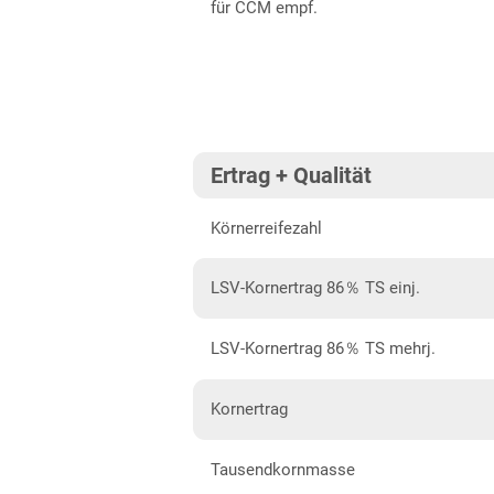
für CCM empf.
Schwaben, Oberbayern West
Unterfranken
Brandenburg
Diluvialstandorte Ost
Ertrag + Qualität
Hessen
Körnerreifezahl
Hessen gesamt
Niedersachsen
LSV-Kornertrag 86％ TS einj.
Anbaugebiet Nord
LSV-Kornertrag 86％ TS mehrj.
Anbaugebiet Südost
Anbaugebiet West
Kornertrag
Nordrhein-Westfalen
Tausendkornmasse
Nordrhein-Westfalen