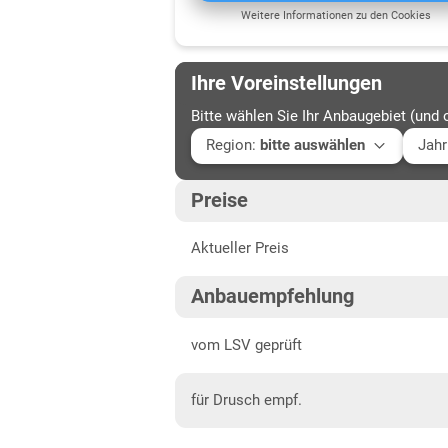
Weitere Informationen zu den Cookies
Ihre Voreinstellungen
Bitte wählen Sie Ihr Anbaugebiet (und 
Region
:
bitte auswählen
Jahr
Baden-Württemberg
Aktu
Preise
Baden-Württemberg gesamt
202
Aktueller Preis
Bayern
202
Mittelfranken
202
Anbauempfehlung
Niederbayern
202
vom LSV geprüft
Oberbayern Süd
für Drusch empf.
Oberfranken
Oberpfalz