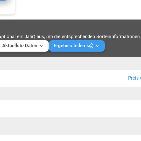
optional ein Jahr) aus, um die entsprechenden Sorteninformationen 
:
Aktuellste Daten
Ergebnis teilen
ellste Daten
Mail versenden
4
Link kopieren
Preis 
3
PDF drucken
2
1