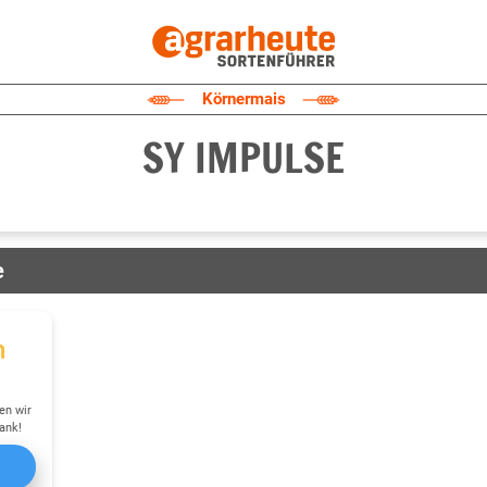
Körnermais
SY IMPULSE
e
en wir
ank!