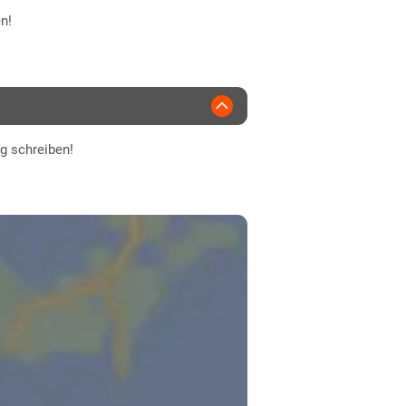
n!
ng schreiben!