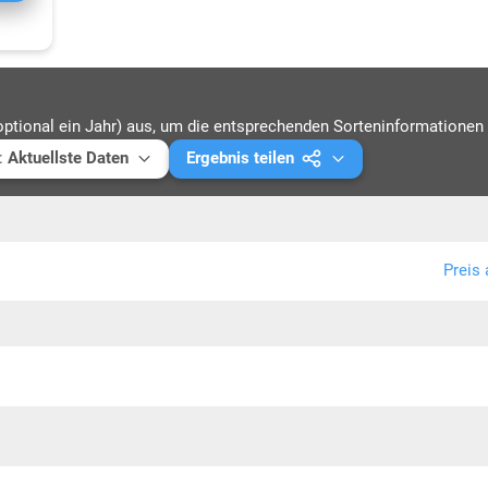
optional ein Jahr) aus, um die entsprechenden Sorteninformationen 
:
Aktuellste Daten
Ergebnis teilen
ellste Daten
Mail versenden
4
Link kopieren
Preis 
3
PDF drucken
2
1