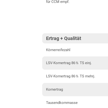
für CCM empf.
Schwaben, Oberbayern West
Unterfranken
Brandenburg
Diluvialstandorte Ost
Ertrag + Qualität
Hessen
Körnerreifezahl
Hessen gesamt
Niedersachsen
LSV-Kornertrag 86％ TS einj.
Anbaugebiet Nord
LSV-Kornertrag 86％ TS mehrj.
Anbaugebiet Südost
Anbaugebiet West
Kornertrag
Nordrhein-Westfalen
Tausendkornmasse
Nordrhein-Westfalen