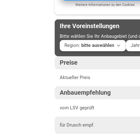
Weitere Informationen zu den Cookies
Ihre Voreinstellungen
Bitte wählen Sie Ihr Anbaugebiet (und 
Region
:
bitte auswählen
Jahr
Baden-Württemberg
Aktu
Preise
Baden-Württemberg gesamt
202
Aktueller Preis
Bayern
202
Mittelfranken
202
Anbauempfehlung
Niederbayern
202
vom LSV geprüft
Oberbayern Süd
für Drusch empf.
Oberfranken
Oberpfalz