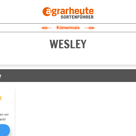
Körnermais
WESLEY
e
en wir
ank!