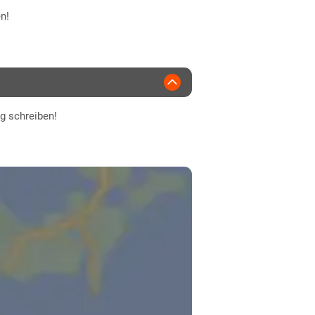
n!
ng schreiben!