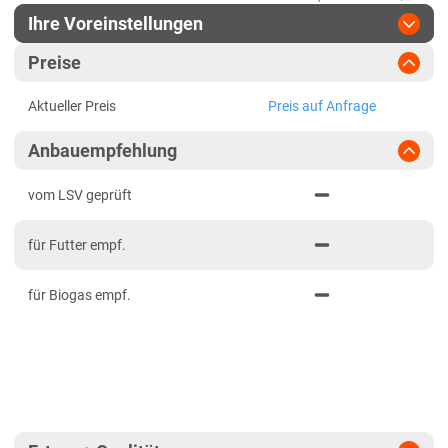
Ihre Voreinstellungen
Region
:
bitte auswählen
Preise
Baden-Württemberg
Jahr
:
Aktuellste Daten
Aktueller Preis
Preis auf Anfrage
Aktuellste Daten
Baden-Württemberg gesamt
Ergebnis teilen
Anbauempfehlung
Link teilen
2024
Bayern
PDF drucken
2023
Mittelfranken
vom LSV geprüft
2022
Niederbayern
für Futter empf.
2021
Oberbayern Süd
für Biogas empf.
Oberfranken
Oberpfalz
Schwaben, Oberbayern West
Unterfranken
Brandenburg