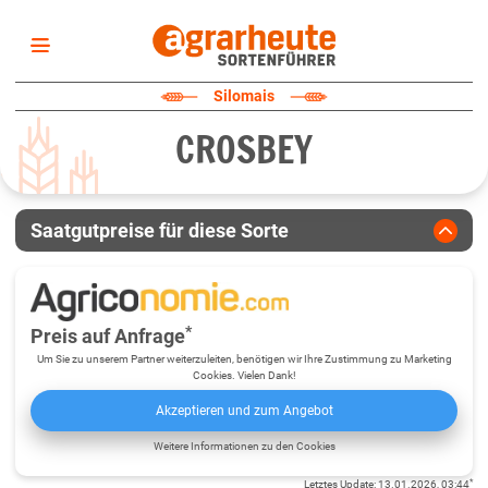
Startseite
Silomais
Sortenliste
CROSBEY
Fruchtarten
Züchter
Erklärungen
Saatgutpreise für diese Sorte
Newsletter
*
Preis auf Anfrage
Um Sie zu unserem Partner weiterzuleiten, benötigen wir Ihre Zustimmung zu Marketing
Cookies. Vielen Dank!
Akzeptieren und zum Angebot
Weitere Informationen zu den Cookies
*
Letztes Update
:
13.01.2026, 03:44