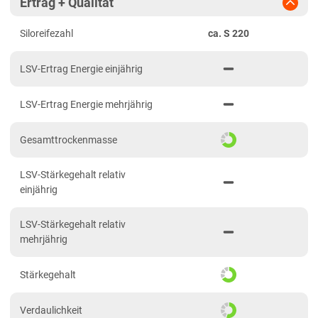
Ertrag + Qualität
Diluvialstandorte Süd
Siloreifezahl
ca. S 220
Hessen
Hessen gesamt
LSV-Ertrag Energie einjährig
Mecklenburg-Vorpommern
LSV-Ertrag Energie mehrjährig
Diluvialstandorte Nord
Niedersachsen
Gesamttrockenmasse
Anbaugebiet Nord
LSV-Stärkegehalt relativ
Anbaugebiet Ost
einjährig
Anbaugebiet Süd
LSV-Stärkegehalt relativ
Anbaugebiet West
mehrjährig
Höhenlagen
Stärkegehalt
Nordrhein-Westfalen
Höhen- und Übergangslagen
Verdaulichkeit