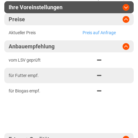
Ihre Voreinstellungen
Region
:
bitte auswählen
Preise
Baden-Württemberg
Jahr
:
Aktuellste Daten
Aktueller Preis
Preis auf Anfrage
Aktuellste Daten
Baden-Württemberg gesamt
Ergebnis teilen
Anbauempfehlung
Link teilen
2024
Bayern
PDF drucken
2023
Mittelfranken
vom LSV geprüft
2022
Niederbayern
für Futter empf.
2021
Oberbayern Süd
für Biogas empf.
Oberfranken
Oberpfalz
Schwaben, Oberbayern West
Unterfranken
Brandenburg