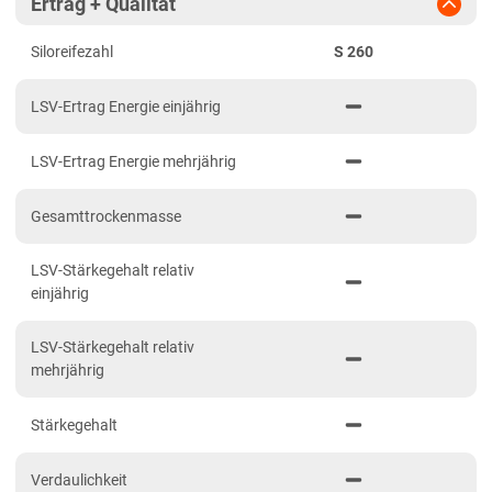
Ertrag + Qualität
Diluvialstandorte Süd
Siloreifezahl
S 260
Hessen
Hessen gesamt
LSV-Ertrag Energie einjährig
Mecklenburg-Vorpommern
LSV-Ertrag Energie mehrjährig
Diluvialstandorte Nord
Niedersachsen
Gesamttrockenmasse
Anbaugebiet Nord
LSV-Stärkegehalt relativ
Anbaugebiet Ost
einjährig
Anbaugebiet Süd
LSV-Stärkegehalt relativ
Anbaugebiet West
mehrjährig
Höhenlagen
Stärkegehalt
Nordrhein-Westfalen
Höhen- und Übergangslagen
Verdaulichkeit