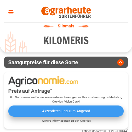
Startseite
Silomais
Sortenliste
KILOMERIS
Fruchtarten
Züchter
Erklärungen
Saatgutpreise für diese Sorte
Newsletter
*
Preis auf Anfrage
Um Sie zu unserem Partner weiterzuleiten, benötigen wir Ihre Zustimmung zu Marketing
Cookies. Vielen Dank!
Akzeptieren und zum Angebot
Weitere Informationen zu den Cookies
*
Letztes Update
:
13.01.2026, 03:44