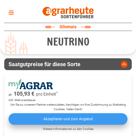
Startseite
Silomais
Sortenliste
NEUTRINO
Fruchtarten
Züchter
Erklärungen
Saatgutpreise für diese Sorte
Newsletter
105,93 €
*
pro
Einheit
ab
inkl. Mehrwertsteuer
Um Sie zu unserem Partner weiterzuleiten, benötigen wir Ihre Zustimmung zu Marketing
Cookies. Vielen Dank!
Akzeptieren und zum Angebot
Weitere Informationen zu den Cookies