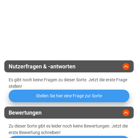
Sachsen-Anhalt
Zulassungsjahr
2017
Kältehärte in der Jugend
Diluvialstandorte Süd
Reifegruppe
mittelfrüh
Geringbestockend
Lössböden Ost
Verwitterungsstandorte Ost
Landesanstalt
Abreifegrad der Blätter
Schleswig-Holstein
Züchter
Saaten-Union
Schleswig-Holstein gesamt
Nutzerfragen & -antworten
Thüringen
Es gibt noch keine Fragen zu dieser Sorte. Jetzt die erste Frage
Lössböden Ost
stellen!
Verwitterungsstandorte Ost
Stellen Sie hier eine Frage zur Sorte
Bewertungen
Zu dieser Sorte gibt es leider noch keine Bewertungen. Jetzt die
erste Bewertung schreiben!