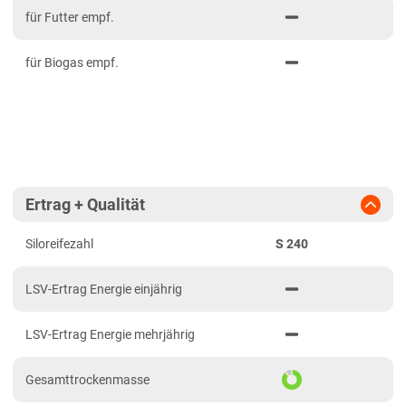
2022
Niederbayern
für Futter empf.
2021
Oberbayern Süd
für Biogas empf.
Oberfranken
Oberpfalz
Schwaben, Oberbayern West
Unterfranken
Brandenburg
Ertrag + Qualität
Diluvialstandorte Süd
Siloreifezahl
S 240
Hessen
Hessen gesamt
LSV-Ertrag Energie einjährig
Mecklenburg-Vorpommern
LSV-Ertrag Energie mehrjährig
Diluvialstandorte Nord
Niedersachsen
Gesamttrockenmasse
Anbaugebiet Nord