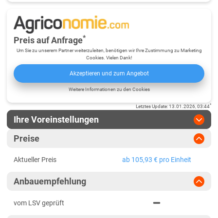
*
Preis auf Anfrage
Um Sie zu unserem Partner weiterzuleiten, benötigen wir Ihre Zustimmung zu Marketing
Cookies. Vielen Dank!
Akzeptieren und zum Angebot
Weitere Informationen zu den Cookies
*
Letztes Update
:
13.01.2026, 03:44
Ihre Voreinstellungen
Region
:
bitte auswählen
Preise
Baden-Württemberg
Jahr
:
Aktuellste Daten
Aktueller Preis
ab 105,93 € pro Einheit
Aktuellste Daten
Baden-Württemberg gesamt
Ergebnis teilen
Anbauempfehlung
Link teilen
2024
Bayern
PDF drucken
2023
Mittelfranken
vom LSV geprüft