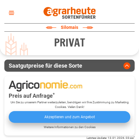
Startseite
Silomais
Sortenliste
PRIVAT
Fruchtarten
Züchter
Erklärungen
Saatgutpreise für diese Sorte
Newsletter
*
Preis auf Anfrage
Um Sie zu unserem Partner weiterzuleiten, benötigen wir Ihre Zustimmung zu Marketing
Cookies. Vielen Dank!
Akzeptieren und zum Angebot
Weitere Informationen zu den Cookies
*
Letztes Update
:
13.01.2026, 03:44