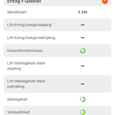
Ertrag + Qualität
Diluvialstandorte Süd
Siloreifezahl
S 240
Hessen
Hessen gesamt
LSV-Ertrag Energie einjährig
Mecklenburg-Vorpommern
LSV-Ertrag Energie mehrjährig
Diluvialstandorte Nord
Niedersachsen
Gesamttrockenmasse
Anbaugebiet Nord
LSV-Stärkegehalt relativ
Anbaugebiet Ost
einjährig
Anbaugebiet Süd
LSV-Stärkegehalt relativ
Anbaugebiet West
mehrjährig
Höhenlagen
Stärkegehalt
Nordrhein-Westfalen
Höhen- und Übergangslagen
Verdaulichkeit