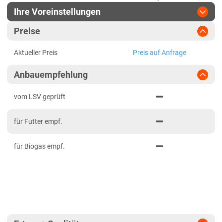
Ihre Voreinstellungen
Region
:
bitte auswählen
Preise
Baden-Württemberg
Jahr
:
Aktuellste Daten
Aktueller Preis
Preis auf Anfrage
Aktuellste Daten
Baden-Württemberg gesamt
Ergebnis teilen
Anbauempfehlung
Link teilen
2024
Bayern
PDF drucken
2023
Mittelfranken
vom LSV geprüft
2022
Niederbayern
für Futter empf.
2021
Oberbayern Süd
für Biogas empf.
Oberfranken
Oberpfalz
Schwaben, Oberbayern West
Unterfranken
Brandenburg