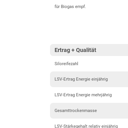
Oberpfalz
für Biogas empf.
Schwaben, Oberbayern West
Unterfranken
Brandenburg
Diluvialstandorte Süd
Ertrag + Qualität
Hessen
Siloreifezahl
Hessen gesamt
Mecklenburg-Vorpommern
LSV-Ertrag Energie einjährig
Diluvialstandorte Nord
LSV-Ertrag Energie mehrjährig
Niedersachsen
Anbaugebiet Nord
Gesamttrockenmasse
Anbaugebiet Ost
LSV-Stärkegehalt relativ einjährig