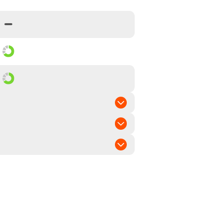
lang
p/hartmaisähnl.
mittel