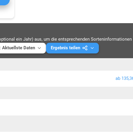
optional ein Jahr) aus, um die entsprechenden Sorteninformationen 
:
Aktuellste Daten
Ergebnis teilen
ellste Daten
Mail versenden
4
Link kopieren
ab 135,3
3
PDF drucken
2
1