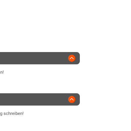
2018
früh
T Saaten
n!
ng schreiben!