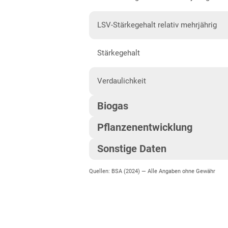
Anbaugebiet Süd
Anbaugebiet West
LSV-Stärkegehalt relativ mehrjährig
Höhenlagen
Stärkegehalt
Nordrhein-Westfalen
Höhen- und Übergangslagen
Verdaulichkeit
Niederungslagen
Biogas
Rheinland-Pfalz
Pflanzenentwicklung
Biogasertrag
Rheinland-Pfalz gesamt
Sonstige Daten
Pflanzenlänge
Sachsen
Biogasausbeute
Quellen: BSA (2024) —
Alle Angaben ohne Gewähr
EU-Sorte
Diluvialstandorte Süd
Standfestigkeit
Lössböden Ost
Korntyp
Zeitpunkt weibliche Blüte
Verwitterungsstandorte Ost