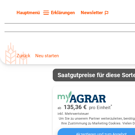
Erklärungen
Newsletter
Hauptmenü
Startseite
Sortenliste
Fruchtarten
Zurück
Neu starten
Züchter
Erklärungen
Saatgutpreise für diese Sort
Newsletter
135,36 €
*
pro
Einheit
ab
inkl. Mehrwertsteuer
Um Sie zu unserem Partner weiterzuleiten, benötig
Ihre Zustimmung zu Marketing Cookies. Vielen D
Akzeptieren und zum Angebot