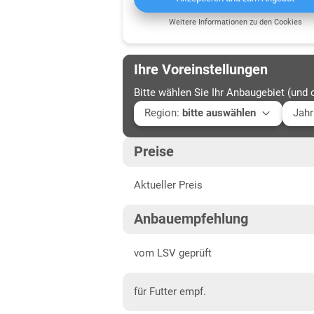
Weitere Informationen zu den Cookies
Ihre Voreinstellungen
Bitte wählen Sie Ihr Anbaugebiet (und 
Region
:
bitte auswählen
Jahr
Baden-Württemberg
Aktu
Preise
Baden-Württemberg gesamt
202
Aktueller Preis
Bayern
202
Mittelfranken
202
Anbauempfehlung
Niederbayern
202
vom LSV geprüft
Oberbayern Süd
für Futter empf.
Oberfranken