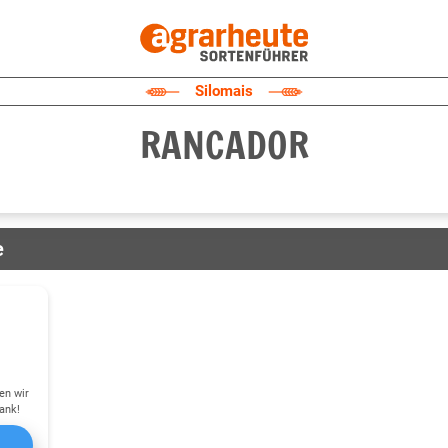
Silomais
RANCADOR
e
en wir
ank!