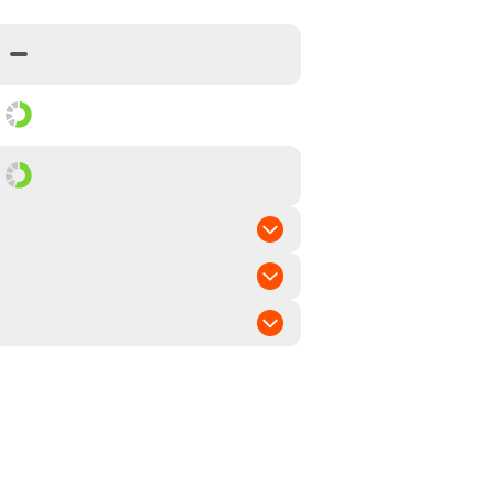
lang
maisähnl.
el bis spät