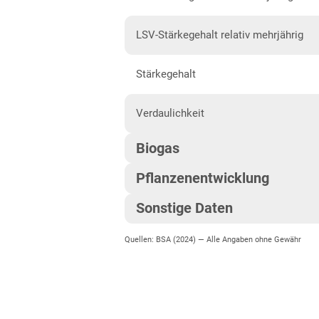
Anbaugebiet Süd
Anbaugebiet West
LSV-Stärkegehalt relativ mehrjährig
Höhenlagen
Stärkegehalt
Nordrhein-Westfalen
Höhen- und Übergangslagen
Verdaulichkeit
Niederungslagen
Biogas
Rheinland-Pfalz
Pflanzenentwicklung
Biogasertrag
Rheinland-Pfalz gesamt
Sonstige Daten
Pflanzenlänge
Sachsen
Biogasausbeute
Quellen: BSA (2024) —
Alle Angaben ohne Gewähr
EU-Sorte
Diluvialstandorte Süd
Standfestigkeit
Lössböden Ost
Korntyp
Zeitpunkt weibliche Blüte
Verwitterungsstandorte Ost