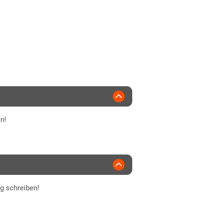
2020
lspät-spät
ten-Union
n!
ng schreiben!