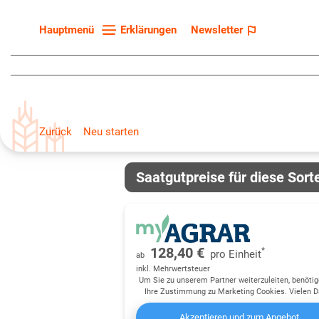
Erklärungen
Newsletter
Hauptmenü
Startseite
Sortenliste
Fruchtarten
Zurück
Neu starten
Züchter
Erklärungen
Saatgutpreise für diese Sort
Newsletter
128,40 €
*
pro
Einheit
ab
inkl. Mehrwertsteuer
Um Sie zu unserem Partner weiterzuleiten, benötig
Ihre Zustimmung zu Marketing Cookies. Vielen D
Akzeptieren und zum Angebot