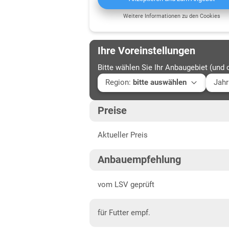
Weitere Informationen zu den Cookies
Ihre Voreinstellungen
Bitte wählen Sie Ihr Anbaugebiet (und 
Region
:
bitte auswählen
Jahr
Baden-Württemberg
Aktu
Preise
Baden-Württemberg gesamt
202
Aktueller Preis
Bayern
202
Mittelfranken
202
Anbauempfehlung
Niederbayern
202
vom LSV geprüft
Oberbayern Süd
für Futter empf.
Oberfranken