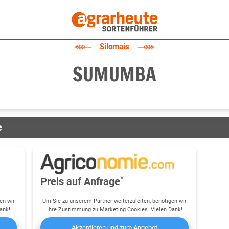
Silomais
SUMUMBA
e
*
Preis auf Anfrage
en wir
Um Sie zu unserem Partner weiterzuleiten, benötigen wir
ank!
Ihre Zustimmung zu Marketing Cookies. Vielen Dank!
Akzeptieren und zum Angebot