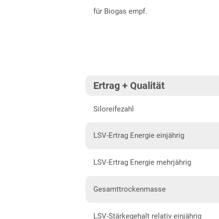
Oberpfalz
für Biogas empf.
Schwaben, Oberbayern West
Unterfranken
Brandenburg
Diluvialstandorte Süd
Ertrag + Qualität
Hessen
Siloreifezahl
Hessen gesamt
Mecklenburg-Vorpommern
LSV-Ertrag Energie einjährig
Diluvialstandorte Nord
LSV-Ertrag Energie mehrjährig
Niedersachsen
Anbaugebiet Nord
Gesamttrockenmasse
Anbaugebiet Ost
LSV-Stärkegehalt relativ einjährig