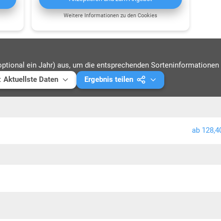
Weitere Informationen zu den Cookies
optional ein Jahr) aus, um die entsprechenden Sorteninformationen 
:
Aktuellste Daten
Ergebnis teilen
ellste Daten
Mail versenden
4
Link kopieren
ab 128,4
3
PDF drucken
2
1