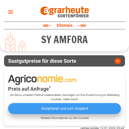
Startseite
Silomais
Sortenliste
SY AMFORA
Fruchtarten
Züchter
Erklärungen
Saatgutpreise für diese Sorte
Newsletter
*
Preis auf Anfrage
Um Sie zu unserem Partner weiterzuleiten, benötigen wir Ihre Zustimmung zu Marketing
Cookies. Vielen Dank!
Akzeptieren und zum Angebot
Weitere Informationen zu den Cookies
*
Letztes Update
:
13.01.2026, 03:44