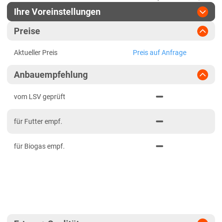
Ihre Voreinstellungen
Region
:
bitte auswählen
Preise
Baden-Württemberg
Jahr
:
Aktuellste Daten
Aktueller Preis
Preis auf Anfrage
Aktuellste Daten
Baden-Württemberg gesamt
Ergebnis teilen
Anbauempfehlung
Link teilen
2024
Bayern
PDF drucken
2023
Mittelfranken
vom LSV geprüft
2022
Niederbayern
für Futter empf.
2021
Oberbayern Süd
für Biogas empf.
Oberfranken
Oberpfalz
Schwaben, Oberbayern West
Unterfranken
Brandenburg