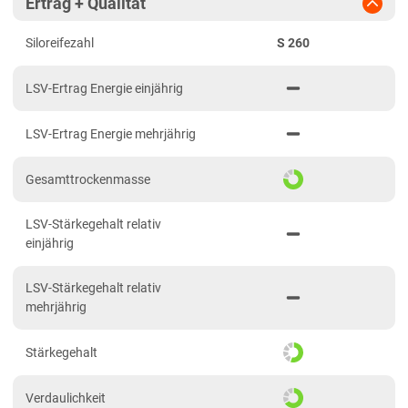
Ertrag + Qualität
Diluvialstandorte Süd
Siloreifezahl
S 260
Hessen
Hessen gesamt
LSV-Ertrag Energie einjährig
Mecklenburg-Vorpommern
LSV-Ertrag Energie mehrjährig
Diluvialstandorte Nord
Niedersachsen
Gesamttrockenmasse
Anbaugebiet Nord
LSV-Stärkegehalt relativ
Anbaugebiet Ost
einjährig
Anbaugebiet Süd
LSV-Stärkegehalt relativ
Anbaugebiet West
mehrjährig
Höhenlagen
Stärkegehalt
Nordrhein-Westfalen
Höhen- und Übergangslagen
Verdaulichkeit