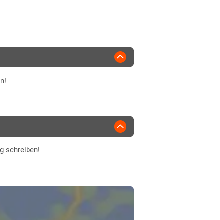
2021
WS Saat
n!
normal
ng schreiben!
as feucht