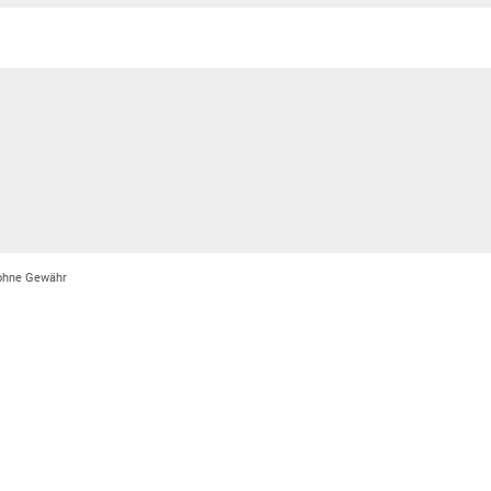
 ohne Gewähr
mitt