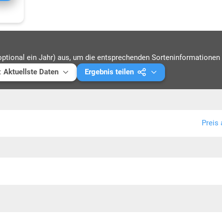
optional ein Jahr) aus, um die entsprechenden Sorteninformationen 
:
Aktuellste Daten
Ergebnis teilen
ellste Daten
Mail versenden
4
Link kopieren
Preis 
3
PDF drucken
2
1