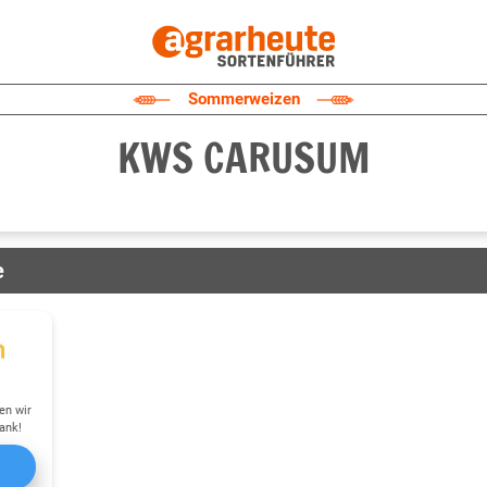
Sommerweizen
KWS CARUSUM
e
en wir
ank!