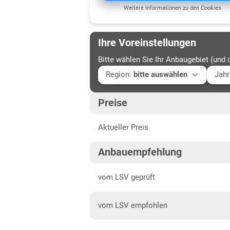
Weitere Informationen zu den Cookies
Ihre Voreinstellungen
Bitte wählen Sie Ihr Anbaugebiet (und 
Region
:
bitte auswählen
Jahr
Baden-Württemberg
Aktu
Preise
Anbaugebiete Südwest
202
Aktueller Preis
Bayern
202
Anbaugebiete Süd
202
Anbauempfehlung
Hessen
202
vom LSV geprüft
Hessen gesamt
vom LSV empfohlen
Mecklenburg-Vorpommern
Diluvialstandorte Nord