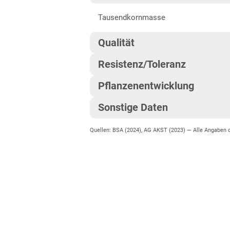
Tausendkornmasse
Östliches Hügelland
Thüringen
Qualität
Löss- und
Resistenz/Toleranz
Qualitätsgruppe
Verwitterungsstandorte Ost
Pflanzenentwicklung
Blattseptoria
Hektolitergewicht
Sonstige Daten
Reife
Ährenfusarium
Fallzahl
Quellen: BSA (2024), AG AKST (2023) —
Alle Angaben
EU-Sorte
Ährenschieben
Gelbrost
Fallzahl-Stabilität
Begrannt
Pflanzenlänge
Braunrost
Rohproteingehalt
Für Herbstaussaat geeignet
Standfestigkeit
Mehltau
Sedimentationswert
Vermehrungsfläche