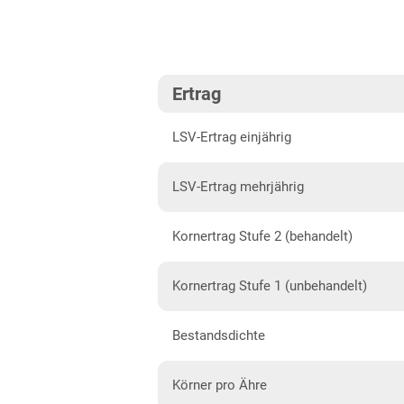
Niedersachsen
Lehmböden Nordwest
Ertrag
Marsch
Nordrhein-Westfalen
LSV-Ertrag einjährig
Lehmböden Nordwest
LSV-Ertrag mehrjährig
Sachsen
Löss- und
Kornertrag Stufe 2 (behandelt)
Verwitterungsstandorte Ost
Sachsen-Anhalt
Kornertrag Stufe 1 (unbehandelt)
Löss- und
Bestandsdichte
Verwitterungsstandorte Ost
Schleswig-Holstein
Körner pro Ähre
Marsch