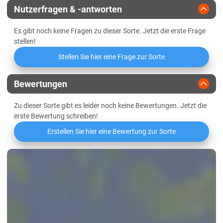
Schleswig-Holstein
Nutzerfragen & -antworten
Freier Amino-Stickstoff (FAN)
Lehmböden Östliches Hügelland
Es gibt noch keine Fragen zu dieser Sorte. Jetzt die erste Frage
Marschböden
Friabilimeterwert
stellen!
Sandböden Geest
Stellen Sie hier eine Frage zur Sorte
Viskosität
Thüringen
Bewertungen
Lössböden Mitte/Ost
Beta-Glucan-Gehalt
Verwitterungsstandorte Südost
Zu dieser Sorte gibt es leider noch keine Bewertungen. Jetzt die
erste Bewertung schreiben!
Erstellen Sie hier eine Bewertung zur Sorte