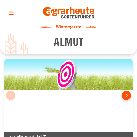
Startseite
Wintergerste
Sortenliste
ALMUT
Fruchtarten
Züchter
Erklärungen
Newsletter
Vorteile von ALMUT