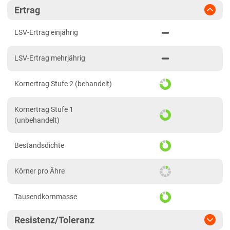
Diluvialstandorte Süd
Ertrag
Hessen
LSV-Ertrag einjährig
Hessen gesamt
LSV-Ertrag mehrjährig
Mecklenburg-Vorpommern
Diluvialstandorte Nord
Kornertrag Stufe 2 (behandelt)
Niedersachsen
Kornertrag Stufe 1
Höhenlagen Mitte/West
(unbehandelt)
Lehmböden Nordwest
Bestandsdichte
Lehmböden Südhannover
Marschböden
Körner pro Ähre
Sandböden Nordhannover
Tausendkornmasse
Sandböden Nordwest
Nordrhein-Westfalen
Resistenz/Toleranz