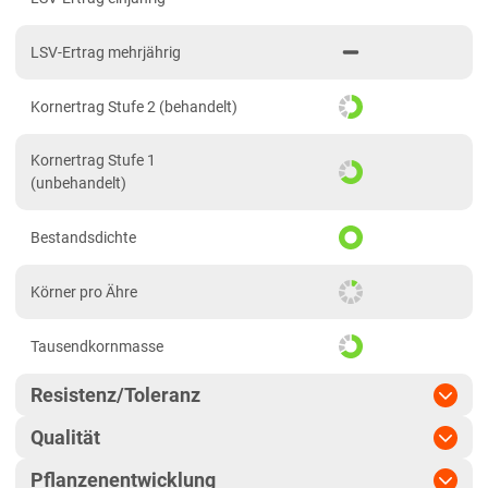
Hessen gesamt
LSV-Ertrag mehrjährig
Mecklenburg-Vorpommern
Diluvialstandorte Nord
Kornertrag Stufe 2 (behandelt)
Niedersachsen
Kornertrag Stufe 1
Höhenlagen Mitte/West
(unbehandelt)
Lehmböden Nordwest
Bestandsdichte
Lehmböden Südhannover
Marschböden
Körner pro Ähre
Sandböden Nordhannover
Tausendkornmasse
Sandböden Nordwest
Nordrhein-Westfalen
Resistenz/Toleranz
Höhenlagen Mitte/West
Qualität
Mehltau
Lehmböden Nordwest
Pflanzenentwicklung
Marktwareanteil