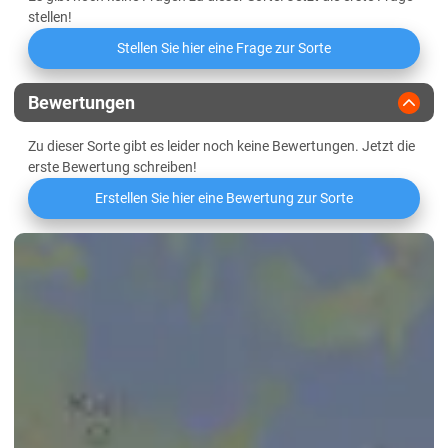
Marschböden
Friabilimeterwert
stellen!
Sandböden Geest
Stellen Sie hier eine Frage zur Sorte
Viskosität
Thüringen
Bewertungen
Lössböden Mitte/Ost
Beta-Glucan-Gehalt
Verwitterungsstandorte Südost
Zu dieser Sorte gibt es leider noch keine Bewertungen. Jetzt die
erste Bewertung schreiben!
Erstellen Sie hier eine Bewertung zur Sorte