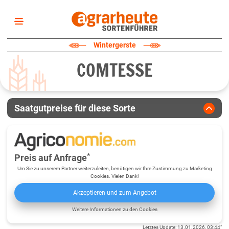
Startseite
Wintergerste
Sortenliste
COMTESSE
Fruchtarten
Züchter
Erklärungen
Saatgutpreise für diese Sorte
Newsletter
*
Preis auf Anfrage
Um Sie zu unserem Partner weiterzuleiten, benötigen wir Ihre Zustimmung zu Marketing
Cookies. Vielen Dank!
Akzeptieren und zum Angebot
Weitere Informationen zu den Cookies
*
Letztes Update
:
13.01.2026, 03:44