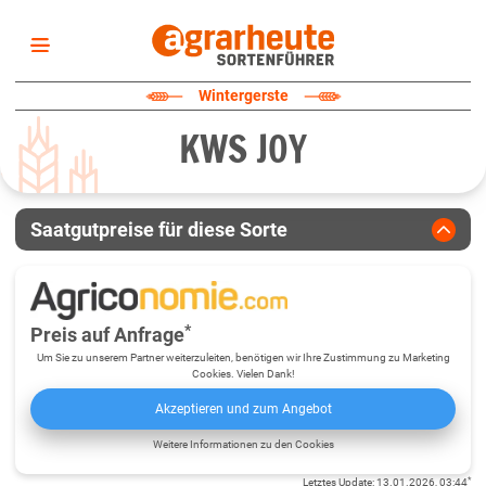
Startseite
Wintergerste
Sortenliste
KWS JOY
Fruchtarten
Züchter
Erklärungen
Saatgutpreise für diese Sorte
Newsletter
*
Preis auf Anfrage
Um Sie zu unserem Partner weiterzuleiten, benötigen wir Ihre Zustimmung zu Marketing
Cookies. Vielen Dank!
Akzeptieren und zum Angebot
Weitere Informationen zu den Cookies
*
Letztes Update
:
13.01.2026, 03:44