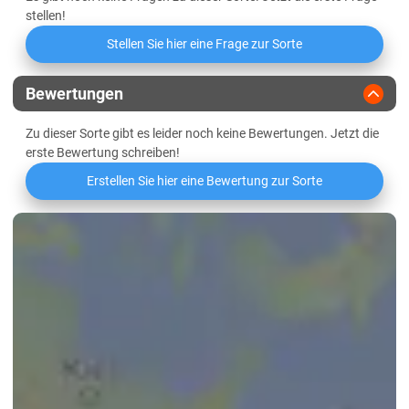
Marschböden
Friabilimeterwert
stellen!
Sandböden Geest
Stellen Sie hier eine Frage zur Sorte
Viskosität
Thüringen
Bewertungen
Lössböden Mitte/Ost
Beta-Glucan-Gehalt
Verwitterungsstandorte Südost
Zu dieser Sorte gibt es leider noch keine Bewertungen. Jetzt die
erste Bewertung schreiben!
Erstellen Sie hier eine Bewertung zur Sorte