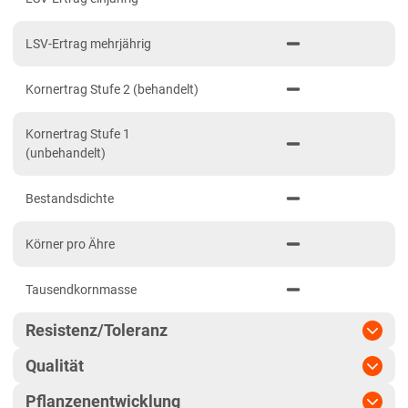
Hessen gesamt
LSV-Ertrag mehrjährig
Mecklenburg-Vorpommern
Diluvialstandorte Nord
Kornertrag Stufe 2 (behandelt)
Niedersachsen
Kornertrag Stufe 1
Höhenlagen Mitte/West
(unbehandelt)
Lehmböden Nordwest
Bestandsdichte
Lehmböden Südhannover
Marschböden
Körner pro Ähre
Sandböden Nordhannover
Tausendkornmasse
Sandböden Nordwest
Nordrhein-Westfalen
Resistenz/Toleranz
Höhenlagen Mitte/West
Qualität
Mehltau
Lehmböden Nordwest
Pflanzenentwicklung
Marktwareanteil