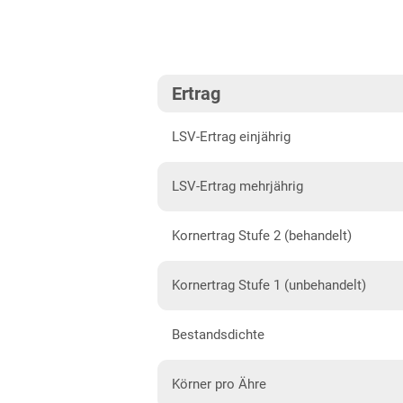
Südost
Brandenburg
Diluvialstandorte Süd
Ertrag
Hessen
LSV-Ertrag einjährig
Hessen gesamt
Mecklenburg-Vorpommern
LSV-Ertrag mehrjährig
Diluvialstandorte Nord
Kornertrag Stufe 2 (behandelt)
Niedersachsen
Höhenlagen Mitte/West
Kornertrag Stufe 1 (unbehandelt)
Lehmböden Nordwest
Bestandsdichte
Lehmböden Südhannover
Marschböden
Körner pro Ähre