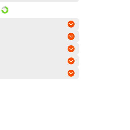
el bis spät
el bis spät
eizeilig
 bis mittel
-1, BaMMV
140 ha