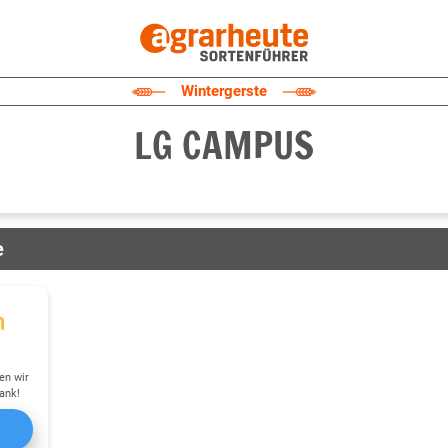
Wintergerste
LG CAMPUS
e
en wir
ank!