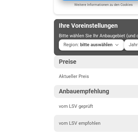
Weitere Informationen zu den Cookies
Ihre Voreinstellungen
Bitte wählen Sie Ihr Anbaugebiet (und 
Region
:
bitte auswählen
Jahr
Baden-Württemberg
Aktu
Preise
Höhenlagen Südwest
202
Aktueller Preis
Mittellagen Südwest
202
Bayern
202
Anbauempfehlung
Fränkische Platten
202
vom LSV geprüft
Jura/Hügelland
202
vom LSV empfohlen
Tertiärhügelland/Gäu
Verwitterungsstandorte