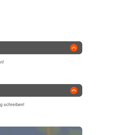
2020
magrain
n!
ng schreiben!