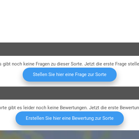
Ryd4)
Li
s gibt noch keine Fragen zu dieser Sorte. Jetzt die erste Frage stelle
Stellen Sie hier eine Frage zur Sorte
rte gibt es leider noch keine Bewertungen. Jetzt die erste Bewertu
Erstellen Sie hier eine Bewertung zur Sorte