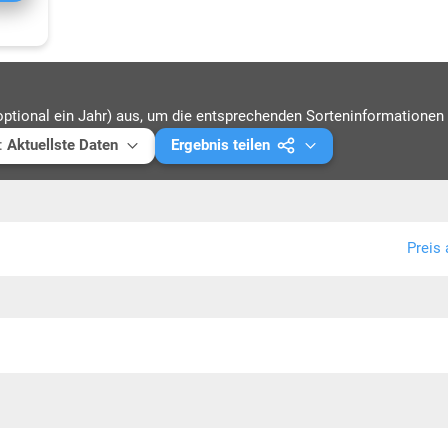
optional ein Jahr) aus, um die entsprechenden Sorteninformationen 
:
Aktuellste Daten
Ergebnis teilen
ellste Daten
Mail versenden
5
Link kopieren
Preis 
4
PDF drucken
3
2
1