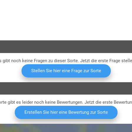
Ryd4)
Li
s gibt noch keine Fragen zu dieser Sorte. Jetzt die erste Frage stelle
Stellen Sie hier eine Frage zur Sorte
rte gibt es leider noch keine Bewertungen. Jetzt die erste Bewertu
Erstellen Sie hier eine Bewertung zur Sorte