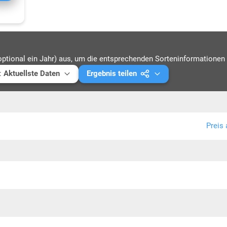
optional ein Jahr) aus, um die entsprechenden Sorteninformationen 
:
Aktuellste Daten
Ergebnis teilen
ellste Daten
Mail versenden
5
Link kopieren
Preis 
4
PDF drucken
3
2
1