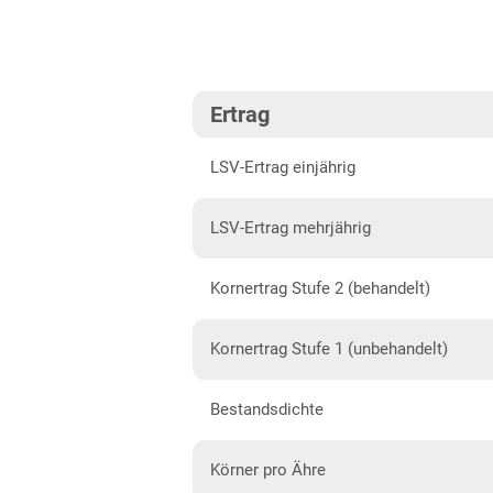
Südost
Brandenburg
Diluvialstandorte Süd
Ertrag
Hessen
LSV-Ertrag einjährig
Hessen gesamt
Mecklenburg-Vorpommern
LSV-Ertrag mehrjährig
Diluvialstandorte Nord
Kornertrag Stufe 2 (behandelt)
Niedersachsen
Höhenlagen Mitte/West
Kornertrag Stufe 1 (unbehandelt)
Lehmböden Nordwest
Bestandsdichte
Lehmböden Südhannover
Marschböden
Körner pro Ähre