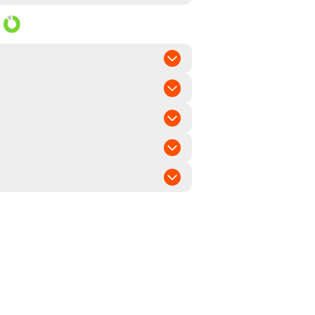
mittel
mittel
eizeilig
 bis mittel
-1, BaMMV
49 ha