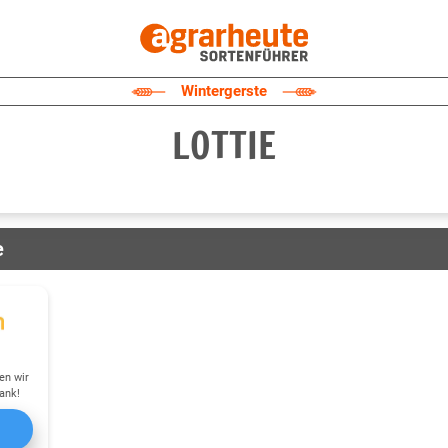
Wintergerste
LOTTIE
e
en wir
ank!