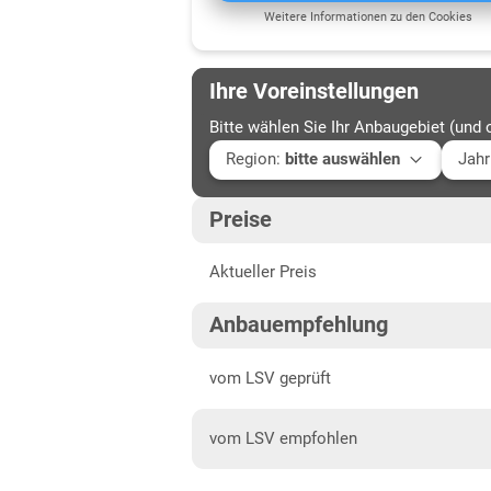
Weitere Informationen zu den Cookies
Ihre Voreinstellungen
Bitte wählen Sie Ihr Anbaugebiet (und 
Region
:
bitte auswählen
Jahr
Baden-Württemberg
Aktu
Preise
Höhenlagen Südwest
202
Aktueller Preis
Mittellagen Südwest
202
Bayern
202
Anbauempfehlung
Fränkische Platten
202
vom LSV geprüft
Jura/Hügelland
202
vom LSV empfohlen
Tertiärhügelland/Gäu
Verwitterungsstandorte