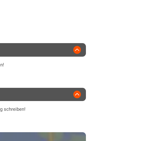
2018
magrain
n!
ng schreiben!