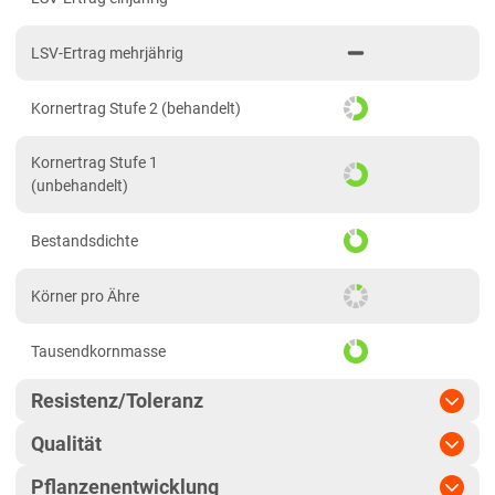
Hessen gesamt
LSV-Ertrag mehrjährig
Mecklenburg-Vorpommern
Diluvialstandorte Nord
Kornertrag Stufe 2 (behandelt)
Niedersachsen
Kornertrag Stufe 1
Höhenlagen Mitte/West
(unbehandelt)
Lehmböden Nordwest
Bestandsdichte
Lehmböden Südhannover
Marschböden
Körner pro Ähre
Sandböden Nordhannover
Tausendkornmasse
Sandböden Nordwest
Nordrhein-Westfalen
Resistenz/Toleranz
Höhenlagen Mitte/West
Qualität
Mehltau
Lehmböden Nordwest
Pflanzenentwicklung
Marktwareanteil