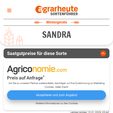
Startseite
Wintergerste
Sortenliste
SANDRA
Fruchtarten
Züchter
Erklärungen
Saatgutpreise für diese Sorte
Newsletter
*
Preis auf Anfrage
Um Sie zu unserem Partner weiterzuleiten, benötigen wir Ihre Zustimmung zu Marketing
Cookies. Vielen Dank!
Akzeptieren und zum Angebot
Weitere Informationen zu den Cookies
*
Letztes Update
:
13.01.2026, 03:44