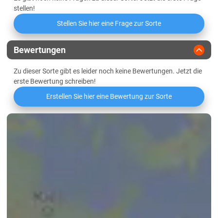
Marschböden
Friabilimeterwert
stellen!
Sandböden Geest
Stellen Sie hier eine Frage zur Sorte
Viskosität
Thüringen
Bewertungen
Lössböden Mitte/Ost
Beta-Glucan-Gehalt
Verwitterungsstandorte Südost
Zu dieser Sorte gibt es leider noch keine Bewertungen. Jetzt die
erste Bewertung schreiben!
Erstellen Sie hier eine Bewertung zur Sorte